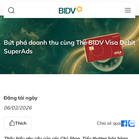
Bứt phá doanh thu cùng Thẻ BIDV Visa Debit
SuperAds
Đăng tải ngày
06/02/2026
Thích
Chia sẻ qua
Thấu hiểu nhu cầu của các Chủ Shop, Tiểu thương bán hàng