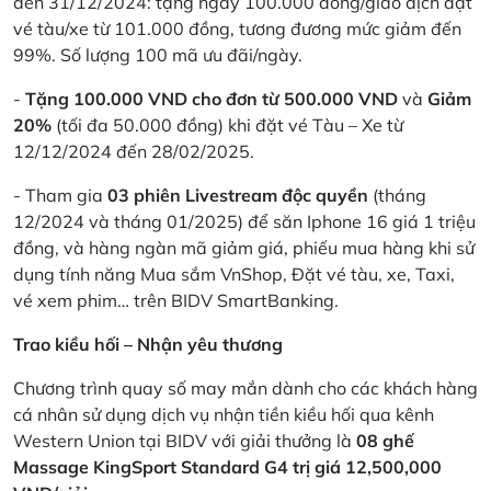
đến 31/12/2024: tặng ngay 100.000 đồng/giao dịch đặt
vé tàu/xe từ 101.000 đồng, tương đương mức giảm đến
99%. Số lượng 100 mã ưu đãi/ngày.
-
Tặng 100.000 VND cho đơn từ 500.000 VND
và
Giảm
20%
(tối đa 50.000 đồng) khi đặt vé Tàu – Xe từ
12/12/2024 đến 28/02/2025.
- Tham gia
03 phiên Livestream độc quyền
(tháng
12/2024 và tháng 01/2025) để săn Iphone 16 giá 1 triệu
đồng, và hàng ngàn mã giảm giá, phiếu mua hàng khi sử
dụng tính năng Mua sắm VnShop, Đặt vé tàu, xe, Taxi,
vé xem phim… trên BIDV SmartBanking.
Trao kiều hối – Nhận yêu thương
Chương trình quay số may mắn dành cho các khách hàng
cá nhân sử dụng dịch vụ nhận tiền kiều hối qua kênh
Western Union tại BIDV với giải thưởng là
08 ghế
Massage KingSport Standard G4 trị giá 12,500,000