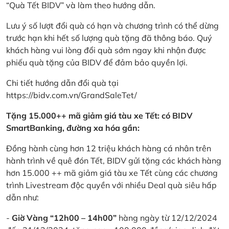
“Quà Tết BIDV” và làm theo hướng dẫn.
Lưu ý số lượt đổi quà có hạn và chương trình có thể dừng
trước hạn khi hết số lượng quà tặng đã thông báo. Quý
khách hàng vui lòng đổi quà sớm ngay khi nhận được
phiếu quà tặng của BIDV để đảm bảo quyền lợi.
Chi tiết hướng dẫn đổi quà tại
https://bidv.com.vn/GrandSaleTet/
Tặng 15.000++ mã giảm giá tàu xe Tết: có BIDV
SmartBanking, đường xa hóa gần:
Đồng hành cùng hơn 12 triệu khách hàng cá nhân trên
hành trình về quê đón Tết, BIDV gửi tặng các khách hàng
hơn 15.000 ++ mã giảm giá tàu xe Tết cùng các chương
trình Livestream độc quyền với nhiều Deal quà siêu hấp
dẫn như:
-
Giờ Vàng “12h00 – 14h00”
hàng ngày từ 12/12/2024