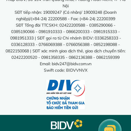
Nội
SĐT tiếp nhận: 19009247 (Cá nhân)/ 19009248 (Doanh
nghiệp)/(+84-24) 22200588 - Fax: (+84-24) 22200399
SĐT Tổng đài TTCSKH: 02422200588 - 0385290066 -
0385190066 - 0981910333 - 0866200333 - 0981915333 -
0981951333 | SĐT gọi ra từ Chi nhánh BIDV: 0336258333 -
0336128333 - 0766069388 - 0766056388 - 0852198088 -
0822150068 | SĐT xác minh giao dịch thẻ, giao dịch chuyển tiền:
02422200520 - 0981358335 - 0862136388 - 0862159399
Email:
bidv247@bidv.com.vn
Swift code: BIDVVNVX