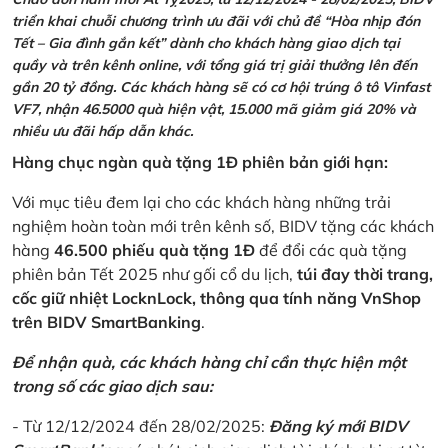
triển khai chuỗi chương trình ưu đãi với chủ đề “Hòa nhịp đón
Tết – Gia đình gắn kết” dành cho khách hàng giao dịch tại
quầy và trên kênh online, với tổng giá trị giải thưởng lên đến
gần 20 tỷ đồng. Các khách hàng sẽ có cơ hội trúng ô tô Vinfast
VF7, nhận 46.5000 quà hiện vật, 15.000 mã giảm giá 20% và
nhiều ưu đãi hấp dẫn khác.
Hàng chục ngàn quà tặng 1Đ phiên bản giới hạn:
Với mục tiêu đem lại cho các khách hàng những trải
nghiệm hoàn toàn mới trên kênh số, BIDV tặng các khách
hàng
46.500 phiếu quà tặng 1Đ
để đổi các quà tặng
phiên bản Tết 2025 như gối cổ du lịch,
túi đay thời trang,
cốc giữ nhiệt LocknLock, thông qua tính năng VnShop
trên BIDV SmartBanking
.
Để nhận quà, các khách hàng chỉ cần thực hiện một
trong số các giao dịch sau:
- Từ 12/12/2024 đến 28/02/2025:
Đăng ký mới BIDV