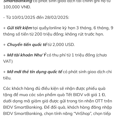
SmartBanking
có phát sinh giao dịch tài chính ghi nợ từ
100,000 VNĐ.
- Từ 10/01/2025 đến 28/02/2025:
+
Gửi tiết kiệm
tại quầy/online kỳ hạn 3 tháng, 6 tháng, 9
tháng số tiền từ 200 triệu đồng; không rút trước hạn.
+
Chuyển tiền quốc tế
từ 2,000 USD.
+
Mở tài khoản Như Ý
có thu phí từ 1 triệu đồng (chưa
VAT)
+
Mở mới thẻ tín dụng quốc tế
có phát sinh giao dịch chi
tiêu.
Các khách hàng đủ điều kiện sẽ nhận được phiếu quà
tặng để mua các sản phẩm quà Tết BIDV với giá 1 Đ,
dưới dạng mã giảm giá được gửi trong tin nhắn OTT trên
BIDV SmartBanking. Để đối quà, khách hàng đăng nhập
BIDV SmartBanking, chọn tính năng “VnShop”, chọn tiếp