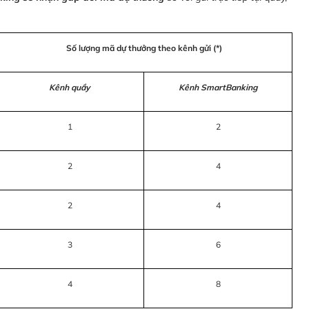
Số lượng mã dự thưởng theo kênh gửi (*)
Kênh quầy
Kênh SmartBanking
1
2
2
4
2
4
3
6
4
8