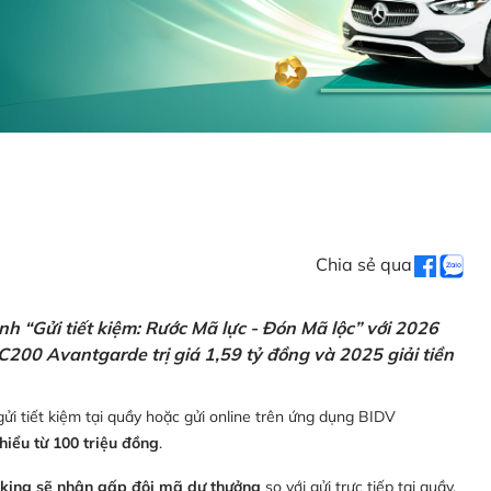
Chia sẻ qua
h “Gửi tiết kiệm: Rước Mã lực - Đón Mã lộc” với 2026
C200 Avantgarde trị giá 1,59 tỷ đồng và 2025 giải tiền
ửi tiết kiệm tại quầy hoặc gửi online trên ứng dụng BIDV
thiểu từ 100 triệu đồng
.
nking sẽ nhận gấp đôi mã dự thưởng
so với gửi trực tiếp tại quầy,