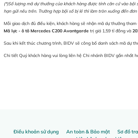
(*)Số lượng mã dự thưởng của khách hàng được tính căn cứ vào bội số 
hạn gửi nêu trên. Trường hợp bội số bị lẻ thì làm tròn xuống đến đơn 
Mỗi giao dịch đủ điều kiện, khách hàng sẽ nhận mã dự thưởng tham
Mã lực - ô tô Mercedes C200 Avantgarde
trị giá 1,59 tỉ đồng và
20
Sau khi kết thúc chương trình, BIDV sẽ công bố danh sách mã dự th
Chi tiết Quý khách hàng vui lòng liên hệ Chi nhánh BIDV gần nhất 
Điều khoản sử dụng
An toàn & Bảo mật
Sơ đồ tr