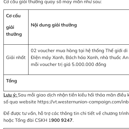
Cơ cấu giải thưởng quay số may mắn như sau:
Cơ cấu
Nội dung giải thưởng
giải
thưởng
02 voucher mua hàng tại hệ thống Thế giới di
Giải nhất
Điện máy Xanh, Bách hóa Xanh, nhà thuốc An
mỗi voucher trị giá 5.000.000 đồng
Tổng
Lưu ý:
Sau mỗi giao dịch nhận tiền kiều hối thỏa mãn điều 
số qua website
https://vt.westernunion-campaign.com/inb
Để được tư vấn, hỗ trợ các thông tin chi tiết về chương trì
hoặc Tổng đài CSKH 1
900 9247
.