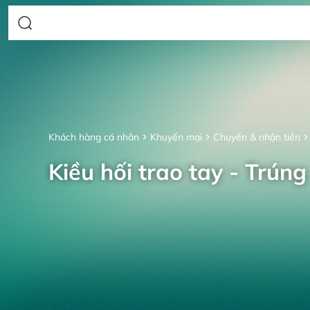
Khách hàng cá nhân
Khuyến mại
Chuyển & nhận tiền
Kiều hối trao tay - Trúng