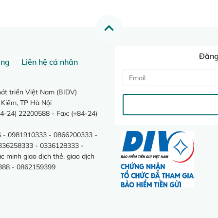
Đăng 
ang
Liên hệ cá nhân
t triển Việt Nam (BIDV)
 Kiếm, TP Hà Nội
4-24) 22200588 - Fax: (+84-24)
 - 0981910333 - 0866200333 -
0336258333 - 0336128333 -
minh giao dịch thẻ, giao dịch
388 - 0862159399