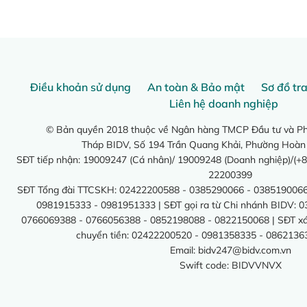
Điều khoản sử dụng
An toàn & Bảo mật
Sơ đồ tr
Liên hệ doanh nghiệp
© Bản quyền 2018 thuộc về Ngân hàng TMCP Đầu tư và Phá
Tháp BIDV, Số 194 Trần Quang Khải, Phường Hoàn
SĐT tiếp nhận: 19009247 (Cá nhân)/ 19009248 (Doanh nghiệp)/(+8
22200399
SĐT Tổng đài TTCSKH: 02422200588 - 0385290066 - 0385190066
0981915333 - 0981951333 | SĐT gọi ra từ Chi nhánh BIDV: 
0766069388 - 0766056388 - 0852198088 - 0822150068 | SĐT xác 
chuyển tiền: 02422200520 - 0981358335 - 0862136
Email:
bidv247@bidv.com.vn
Swift code: BIDVVNVX