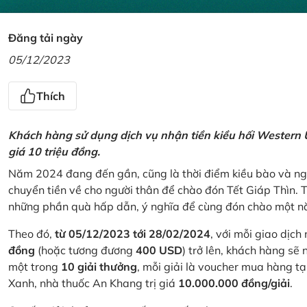
Đăng tải ngày
05/12/2023
Thích
Khách hàng sử dụng dịch vụ nhận tiền kiều hối Western U
giá 10 triệu đồng.
Năm 2024 đang đến gần, cũng là thời điểm kiều bào và ngư
chuyển tiền về cho người thân để chào đón Tết Giáp Thìn.
những phần quà hấp dẫn, ý nghĩa để cùng đón chào một nă
Theo đó,
từ 05/12/2023 tới 28/02/2024
, với mỗi giao dịch
đồng
(hoặc tương đương
400 USD
) trở lên, khách hàng s
một trong
10 giải thưởng
, mỗi giải là voucher mua hàng t
Xanh, nhà thuốc An Khang trị giá
10.000.000 đồng/giải
.