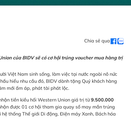
Chia sẻ qua
nion của BIDV sẽ có cơ hội trúng voucher mua hàng trị
ời Việt Nam sinh sống, làm việc tại nước ngoài nô nức
 Thấu hiểu nhu cầu đó, BIDV dành tặng Quý khách hàng
m mới ấm áp, phát tài phát lộc.
 nhận tiền kiều hối Western Union giá trị từ
9.500.000
ẽ nhận được 01 cơ hội tham gia quay số may mắn trúng
ại hệ thống Thế giới Di động, Điện máy Xanh, Bách hóa