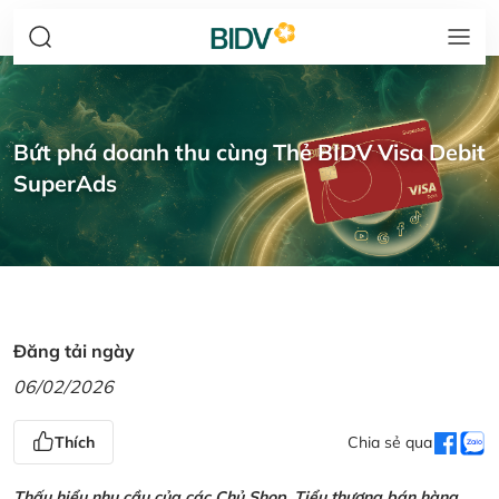
Bứt phá doanh thu cùng Thẻ BIDV Visa Debit
SuperAds
Đăng tải ngày
06/02/2026
Thích
Chia sẻ qua
Thấu hiểu nhu cầu của các Chủ Shop, Tiểu thương bán hàng