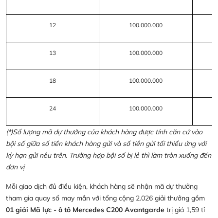
12
100.000.000
13
100.000.000
18
100.000.000
24
100.000.000
(*)Số lượng mã dự thưởng của khách hàng được tính căn cứ vào
bội số giữa số tiền khách hàng gửi và số tiền gửi tối thiểu ứng với
kỳ hạn gửi nêu trên. Trường hợp bội số bị lẻ thì làm tròn xuống đến
đơn vị
Mỗi giao dịch đủ điều kiện, khách hàng sẽ nhận mã dự thưởng
tham gia quay số may mắn với tổng cộng 2.026 giải thưởng gồm
01 giải Mã lực - ô tô Mercedes C200 Avantgarde
trị giá 1,59 tỉ