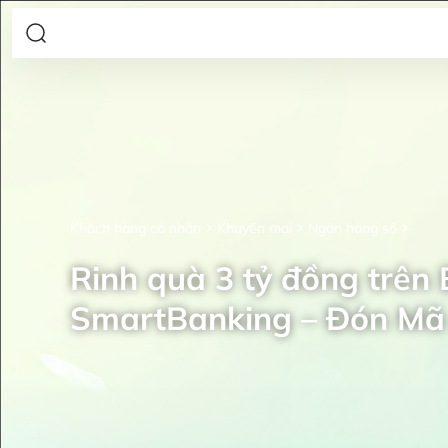
Khách hàng cá nhân
Khuyến mại
Ngân hàng số
Rinh quà 3 tỷ đồng trên
SmartBanking – Đón Mã