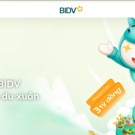
 BIDV
 du xuân