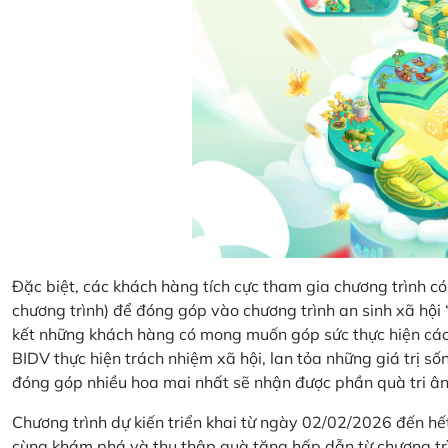
Đặc biệt, các khách hàng tích cực tham gia chương trình có 
chương trình) để đóng góp vào chương trình an sinh xã hộ
kết những khách hàng có mong muốn góp sức thực hiện các 
BIDV thực hiện trách nhiệm xã hội, lan tỏa những giá trị s
đóng góp nhiều hoa mai nhất sẽ nhận được phần quà tri ân 
Chương trình dự kiến triển khai từ ngày 02/02/2026 đến 
cùng khám phá và thu thập quà tặng hấp dẫn từ chương tr