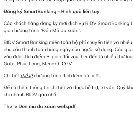
Đăng ký SmartBanking – Rinh quà liền tay
Các khách hàng đăng ký mới dịch vụ BIDV SmartBanking tr
gia chương trình “Đón Mã du xuân”.
BIDV SmartBanking miễn toàn bộ phí chuyển tiền và nhiều lo
nhu cầu thanh toán hàng ngày của người sử dụng. Các giao
vừa được tích điểm B-poin đổi voucher đến từ nhiều thương
Gate, Phúc Long, Menard, CGV…..
Chi tiết
thể lệ
chương trình đính kèm bài viết.
Để có thêm thông tin chi tiết và được hỗ trợ, tư vấn, Quý 
chi nhánh BIDV gần nhất.
The le Don ma du xuan web.pdf