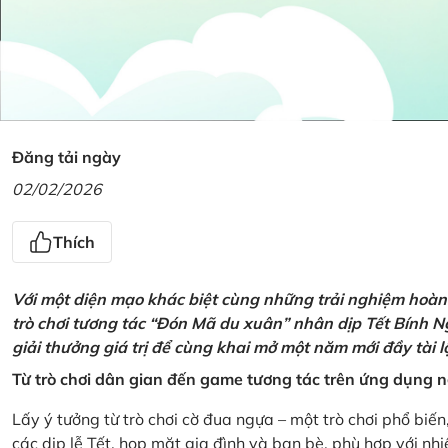
Đăng tải ngày
02/02/2026
Thích
Với một diện mạo khác biệt cùng những trải nghiệm hoàn t
trò chơi tương tác “Đón Mã du xuân” nhân dịp Tết Bính 
giải thưởng giá trị để cùng khai mở một năm mới đầy tài 
Từ trò chơi dân gian đến game tương tác trên ứng dụng
Lấy ý tưởng từ trò chơi cờ đua ngựa – một trò chơi phổ biến
các dịp lễ Tết, họp mặt gia đình và bạn bè, phù hợp với nh