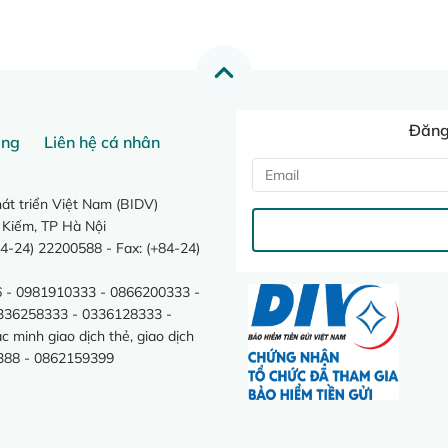
Đăng 
ang
Liên hệ cá nhân
t triển Việt Nam (BIDV)
 Kiếm, TP Hà Nội
4-24) 22200588 - Fax: (+84-24)
 - 0981910333 - 0866200333 -
0336258333 - 0336128333 -
minh giao dịch thẻ, giao dịch
388 - 0862159399