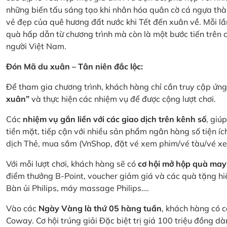
những biến tấu sáng tạo khi nhân hóa quân cờ cá ngựa thà
vẻ đẹp của quê hương đất nước khi Tết đến xuân về. Mỗi lầ
quà hấp dẫn từ chương trình mà còn là một bước tiến trên
người Việt Nam.
Đón Mã du xuân – Tân niên đắc lộc:
Để tham gia chương trình, khách hàng chỉ cần truy cập ứ
xuân”
và thực hiện các nhiệm vụ để được cộng lượt chơi.
Các
nhiệm vụ gắn liền với các giao dịch trên kênh số
, giú
tiền mặt, tiếp cận với nhiều sản phẩm ngân hàng số tiện íc
dịch Thẻ, mua sắm (VnShop, đặt vé xem phim/vé tàu/vé x
Với mỗi lượt chơi, khách hàng sẽ có
cơ hội mở hộp quà may
điểm thưởng B-Point, voucher giảm giá và các quà tặng hiện
Bàn ủi Philips, máy massage Philips….
Vào các
Ngày Vàng là thứ 05 hàng tuần
, khách hàng có c
Coway. Cơ hội trúng giải Đặc biệt trị giá 100 triệu đồng 