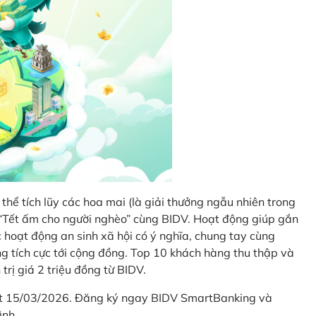
thể tích lũy các hoa mai (là giải thưởng ngẫu nhiên trong
i “Tết ấm cho người nghèo” cùng BIDV. Hoạt động giúp gắn
hoạt động an sinh xã hội có ý nghĩa, chung tay cùng
ống tích cực tới cộng đồng. Top 10 khách hàng thu thập và
trị giá 2 triệu đồng từ BIDV.
hết 15/03/2026. Đăng ký ngay BIDV SmartBanking và
ình.