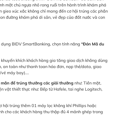
nh một chú ngựa nhỏ rong ruổi trên hành trình khám phá
n gieo xúc xắc không chỉ mang đến cơ hội trúng các phần
 con đường khám phá di sản, vẻ đẹp của đất nước và con
ng dụng BIDV SmartBanking, chọn tính năng
“Đón Mã du
p khuyến khích khách hàng gia tăng giao dịch không dùng
h, an toàn như thanh toan hóa đơn, nạp thẻ/data, giao
e/vé máy bay)….
 mắn để trúng thưởng các giải thưởng
như: Tiền mặt,
 vật thiết thực như: Bếp từ Hafele, tai nghe Logitech,
ơ hội trúng thêm 01 máy lọc không khí Phillips hoặc
dành cho các khách hàng thu thập đủ 4 mảnh ghép trong