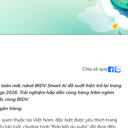
Chia sẻ qua
oàn mới, robot BIDV Smart AI đã xuất hiện trở lại trong
Ngọ 2026. Trải nghiệm hấp dẫn cùng hàng trăm nghìn
lộc cùng BIDV.
 ngân hàng:
, quen thuộc tại Việt Nam, đặc biệt được yêu thích trong
iều lứa tuổi, chương trình “Đón Mã du xuân” đã đem đến