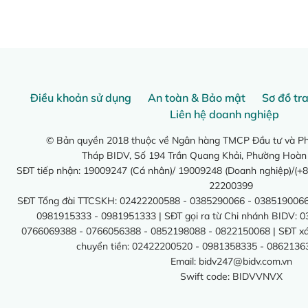
Điều khoản sử dụng
An toàn & Bảo mật
Sơ đồ tr
Liên hệ doanh nghiệp
© Bản quyền 2018 thuộc về Ngân hàng TMCP Đầu tư và Phá
Tháp BIDV, Số 194 Trần Quang Khải, Phường Hoàn
SĐT tiếp nhận: 19009247 (Cá nhân)/ 19009248 (Doanh nghiệp)/(+8
22200399
SĐT Tổng đài TTCSKH: 02422200588 - 0385290066 - 0385190066
0981915333 - 0981951333 | SĐT gọi ra từ Chi nhánh BIDV: 
0766069388 - 0766056388 - 0852198088 - 0822150068 | SĐT xác 
chuyển tiền: 02422200520 - 0981358335 - 0862136
Email:
bidv247@bidv.com.vn
Swift code: BIDVVNVX