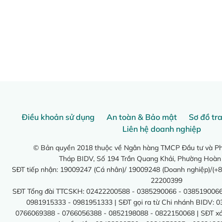
Điều khoản sử dụng
An toàn & Bảo mật
Sơ đồ tr
Liên hệ doanh nghiệp
© Bản quyền 2018 thuộc về Ngân hàng TMCP Đầu tư và Phá
Tháp BIDV, Số 194 Trần Quang Khải, Phường Hoàn
SĐT tiếp nhận: 19009247 (Cá nhân)/ 19009248 (Doanh nghiệp)/(+8
22200399
SĐT Tổng đài TTCSKH: 02422200588 - 0385290066 - 0385190066
0981915333 - 0981951333 | SĐT gọi ra từ Chi nhánh BIDV: 
0766069388 - 0766056388 - 0852198088 - 0822150068 | SĐT xác 