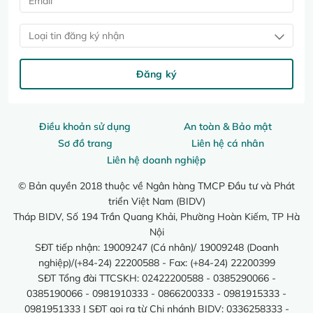
Loại tin đăng ký nhận
Đăng ký
Điều khoản sử dụng
An toàn & Bảo mật
Sơ đồ trang
Liên hệ cá nhân
Liên hệ doanh nghiệp
© Bản quyền 2018 thuộc về Ngân hàng TMCP Đầu tư và Phát
triển Việt Nam (BIDV)
Tháp BIDV, Số 194 Trần Quang Khải, Phường Hoàn Kiếm, TP Hà
Nội
SĐT tiếp nhận: 19009247 (Cá nhân)/ 19009248 (Doanh
nghiệp)/(+84-24) 22200588 - Fax: (+84-24) 22200399
SĐT Tổng đài TTCSKH: 02422200588 - 0385290066 -
0385190066 - 0981910333 - 0866200333 - 0981915333 -
0981951333 | SĐT gọi ra từ Chi nhánh BIDV: 0336258333 -