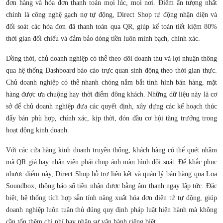
đơn hàng và hóa đơn thanh toán mọi lúc, mọi nơi. Điểm ấn tượng nhất
chính là công nghệ gạch nợ tự động, Direct Shop tự động nhận diện và
đối soát các hóa đơn đã thanh toán qua QR, giúp kế toán tiết kiệm 80%
thời gian đối chiếu và đảm bảo dòng tiền luôn minh bạch, chính xác.
Đồng thời, chủ doanh nghiệp có thể theo dõi doanh thu và lợi nhuận thông
qua hệ thống Dashboard báo cáo trực quan sinh động theo thời gian thực.
Chủ doanh nghiệp có thể nhanh chóng nắm bắt tình hình bán hàng, mặt
hàng được ưa chuộng hay thời điểm đông khách. Những dữ liệu này là cơ
sở để chủ doanh nghiệp đưa các quyết định, xây dựng các kế hoạch thúc
đẩy bán phù hợp, chính xác, kịp thời, đón đầu cơ hội tăng trưởng trong
hoạt động kinh doanh.
Với các cửa hàng kinh doanh truyền thống, khách hàng có thể quét nhầm
mã QR giả hay nhân viên phải chụp ảnh màn hình đối soát. Để khắc phục
nhược điểm này, Direct Shop hỗ trợ liên kết và quản lý bán hàng qua Loa
Soundbox, thông báo số tiền nhận được bằng âm thanh ngay lập tức. Đặc
biệt, hệ thống tích hợp sẵn tính năng xuất hóa đơn điện tử tự động, giúp
doanh nghiệp luôn tuân thủ đúng quy định pháp luật hiện hành mà không
cần tốn thêm chi phí hay nhân sự vận hành riêng biệt.