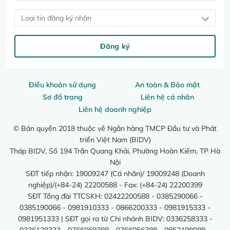
Loại tin đăng ký nhận
Đăng ký
Điều khoản sử dụng
An toàn & Bảo mật
Sơ đồ trang
Liên hệ cá nhân
Liên hệ doanh nghiệp
© Bản quyền 2018 thuộc về Ngân hàng TMCP Đầu tư và Phát
triển Việt Nam (BIDV)
Tháp BIDV, Số 194 Trần Quang Khải, Phường Hoàn Kiếm, TP Hà
Nội
SĐT tiếp nhận: 19009247 (Cá nhân)/ 19009248 (Doanh
nghiệp)/(+84-24) 22200588 - Fax: (+84-24) 22200399
SĐT Tổng đài TTCSKH: 02422200588 - 0385290066 -
0385190066 - 0981910333 - 0866200333 - 0981915333 -
0981951333 | SĐT gọi ra từ Chi nhánh BIDV: 0336258333 -
0336128333 - 0766069388 - 0766056388 - 0852198088 -