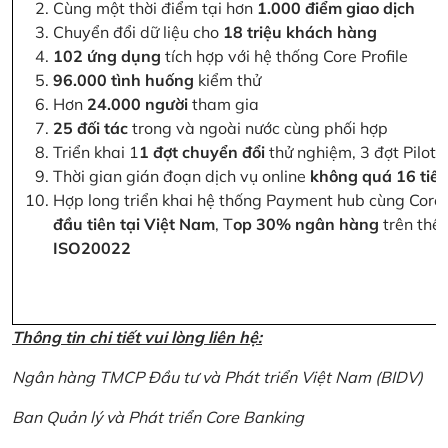
Cùng một thời điểm tại hơn
1.000 điểm giao dịch
Chuyển đổi dữ liệu cho
18 triệu khách hàng
102 ứng dụng
tích hợp với hệ thống Core Profile
96.000 tình huống
kiểm thử
Hơn
24.000 người
tham gia
25 đối tác
trong và ngoài nước cùng phối hợp
Triển khai 1
1 đợt chuyển đổi
thử nghiệm, 3 đợt Pilot 
Thời gian gián đoạn dịch vụ online
không quá 16 tiế
Hợp long triển khai hệ thống Payment hub cùng Core 
đầu tiên tại Việt Nam
, T
op 30% ngân hàng
trên thế 
ISO20022
Thông tin chi tiết vui lòng liên hệ:
Ngân hàng TMCP Đầu tư và Phát triển Việt Nam (BIDV)
Ban Quản lý và Phát triển Core Banking