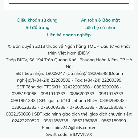
Điều khoản sử dụng
An toàn & Bảo mật
Sơ đồ trang
Liên hệ cá nhân
Liên hệ doanh nghiệp
© Bản quyền 2018 thuộc về Ngân hàng TMCP Đầu tư và Phát
triển Việt Nam (BIDV)
Tháp BIDV, Số 194 Trần Quang Khải, Phường Hoàn Kiếm, TP Hà
Nội
SĐT tiếp nhận: 19009247 (Cá nhân)/ 19009248 (Doanh
nghiệp)/(+84-24) 22200588 - Fax: (+84-24) 22200399
SĐT Tổng đài TTCSKH: 02422200588 - 0385290066 -
0385190066 - 0981910333 - 0866200333 - 0981915333 -
0981951333 | SĐT gọi ra từ Chi nhánh BIDV: 0336258333 -
0336128333 - 0766069388 - 0766056388 - 0852198088 -
0822150068 | SĐT xác minh giao dịch thẻ, giao dịch chuyển tiền:
02422200520 - 0981358335 - 0862136388 - 0862159399
Email:
bidv247@bidv.com.vn
Swift code: BIDVVNVX