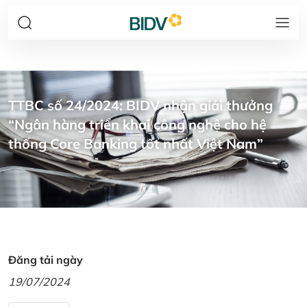
TTBC số 24/2024: BIDV nhận giải thưởng
“Ngân hàng triển khai công nghệ cho hệ
thống Core Banking tốt nhất Việt Nam”
Đăng tải ngày
19/07/2024