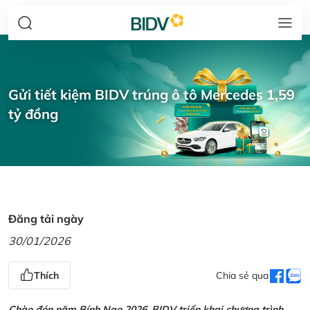
Gửi tiết kiệm BIDV trúng ô tô Mercedes 1,59
tỷ đồng
Đăng tải ngày
30/01/2026
Thích
Chia sẻ qua
Chào đón năm Bính Ngọ 2026, BIDV triển khai chương trình