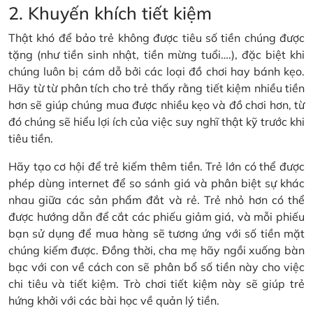
2. Khuyến khích tiết kiệm
Thật khó để bảo trẻ không được tiêu số tiền chúng được
tặng (như tiền sinh nhật, tiền mừng tuổi….), đặc biệt khi
chúng luôn bị cám dỗ bởi các loại đồ chơi hay bánh kẹo.
Hãy từ từ phân tích cho trẻ thấy rằng tiết kiệm nhiều tiền
hơn sẽ giúp chúng mua được nhiều kẹo và đồ chơi hơn, từ
đó chúng sẽ hiểu lợi ích của việc suy nghĩ thật kỹ trước khi
tiêu tiền.
Hãy tạo cơ hội để trẻ kiếm thêm tiền. Trẻ lớn có thể được
phép dùng internet để so sánh giá và phân biệt sự khác
nhau giữa các sản phẩm đắt và rẻ. Trẻ nhỏ hơn có thể
được hướng dẫn để cắt các phiếu giảm giá, và mỗi phiếu
bạn sử dụng để mua hàng sẽ tương ứng với số tiền mặt
chúng kiếm được. Đồng thời, cha mẹ hãy ngồi xuống bàn
bạc với con về cách con sẽ phân bổ số tiền này cho việc
chi tiêu và tiết kiệm. Trò chơi tiết kiệm này sẽ giúp trẻ
hứng khởi với các bài học về quản lý tiền.