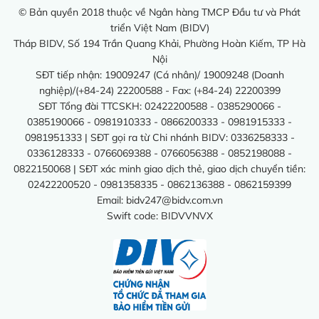
© Bản quyền 2018 thuộc về Ngân hàng TMCP Đầu tư và Phát
triển Việt Nam (BIDV)
Tháp BIDV, Số 194 Trần Quang Khải, Phường Hoàn Kiếm, TP Hà
Nội
SĐT tiếp nhận: 19009247 (Cá nhân)/ 19009248 (Doanh
nghiệp)/(+84-24) 22200588 - Fax: (+84-24) 22200399
SĐT Tổng đài TTCSKH: 02422200588 - 0385290066 -
0385190066 - 0981910333 - 0866200333 - 0981915333 -
0981951333 | SĐT gọi ra từ Chi nhánh BIDV: 0336258333 -
0336128333 - 0766069388 - 0766056388 - 0852198088 -
0822150068 | SĐT xác minh giao dịch thẻ, giao dịch chuyển tiền:
02422200520 - 0981358335 - 0862136388 - 0862159399
Email:
bidv247@bidv.com.vn
Swift code: BIDVVNVX