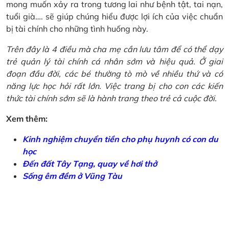
mong muốn xảy ra trong tương lai như bệnh tật, tai nạn,
tuổi già…. sẽ giúp chúng hiểu được lợi ích của việc chuẩn
bị tài chính cho những tình huống này.
Trên đây là 4 điều mà cha mẹ cần lưu tâm để có thể dạy
trẻ quản lý tài chính cá nhân sớm và hiệu quả. Ở giai
đoạn đầu đời, các bé thường tò mò về nhiều thứ và có
năng lực học hỏi rất lớn. Việc trang bị cho con các kiến
thức tài chính sớm sẽ là hành trang theo trẻ cả cuộc đời.
Xem thêm:
Kinh nghiệm chuyển tiền cho phụ huynh có con du
học
Đến đất Tây Tạng, quay về hơi thở
Sống êm đềm ở Vũng Tàu