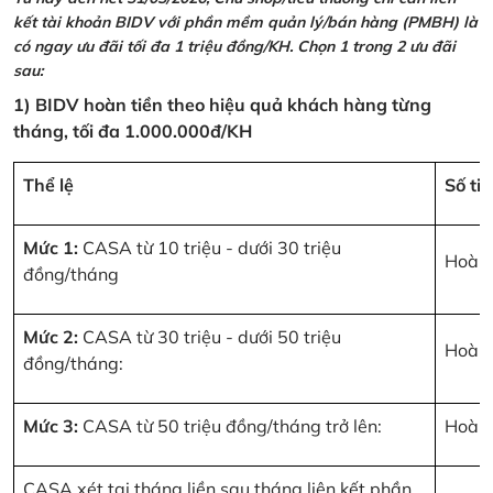
kết tài khoản BIDV với phần mềm quản lý/bán hàng (PMBH) là
có ngay ưu đãi tối đa 1 triệu đồng/KH. Chọn 1 trong 2 ưu đãi
sau:
1) BIDV hoàn tiền theo hiệu quả khách hàng từng
tháng, tối đa 1.000.000đ/KH
Thể lệ
Số ti
Mức 1:
CASA từ 10 triệu - dưới 30 triệu
Hoàn 
đồng/tháng
Mức 2:
CASA từ 30 triệu - dưới 50 triệu
Hoàn 
đồng/tháng:
Mức 3:
CASA từ 50 triệu đồng/tháng trở lên:
Hoàn 
CASA xét tại tháng liền sau tháng liên kết phần