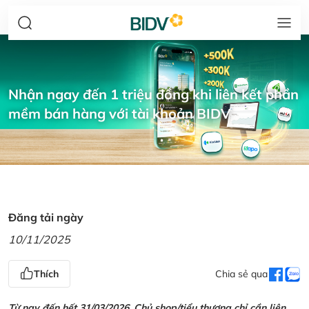
Nhận ngay đến 1 triệu đồng khi liên kết phần
mềm bán hàng với tài khoản BIDV
Đăng tải ngày
10/11/2025
Thích
Chia sẻ qua
Từ nay đến hết 31/03/2026, Chủ shop/tiểu thương chỉ cần liên