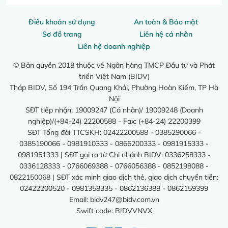
Điều khoản sử dụng
An toàn & Bảo mật
Sơ đồ trang
Liên hệ cá nhân
Liên hệ doanh nghiệp
© Bản quyền 2018 thuộc về Ngân hàng TMCP Đầu tư và Phát
triển Việt Nam (BIDV)
Tháp BIDV, Số 194 Trần Quang Khải, Phường Hoàn Kiếm, TP Hà
Nội
SĐT tiếp nhận: 19009247 (Cá nhân)/ 19009248 (Doanh
nghiệp)/(+84-24) 22200588 - Fax: (+84-24) 22200399
SĐT Tổng đài TTCSKH: 02422200588 - 0385290066 -
0385190066 - 0981910333 - 0866200333 - 0981915333 -
0981951333 | SĐT gọi ra từ Chi nhánh BIDV: 0336258333 -
0336128333 - 0766069388 - 0766056388 - 0852198088 -
0822150068 | SĐT xác minh giao dịch thẻ, giao dịch chuyển tiền:
02422200520 - 0981358335 - 0862136388 - 0862159399
Email:
bidv247@bidv.com.vn
Swift code: BIDVVNVX