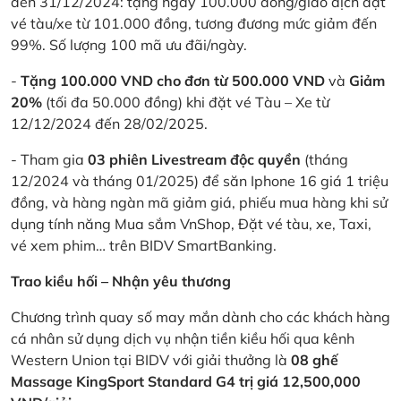
đến 31/12/2024: tặng ngay 100.000 đồng/giao dịch đặt
vé tàu/xe từ 101.000 đồng, tương đương mức giảm đến
99%. Số lượng 100 mã ưu đãi/ngày.
-
Tặng 100.000 VND cho đơn từ 500.000 VND
và
Giảm
20%
(tối đa 50.000 đồng) khi đặt vé Tàu – Xe từ
12/12/2024 đến 28/02/2025.
- Tham gia
03 phiên Livestream độc quyền
(tháng
12/2024 và tháng 01/2025) để săn Iphone 16 giá 1 triệu
đồng, và hàng ngàn mã giảm giá, phiếu mua hàng khi sử
dụng tính năng Mua sắm VnShop, Đặt vé tàu, xe, Taxi,
vé xem phim… trên BIDV SmartBanking.
Trao kiều hối – Nhận yêu thương
Chương trình quay số may mắn dành cho các khách hàng
cá nhân sử dụng dịch vụ nhận tiền kiều hối qua kênh
Western Union tại BIDV với giải thưởng là
08 ghế
Massage KingSport Standard G4 trị giá 12,500,000