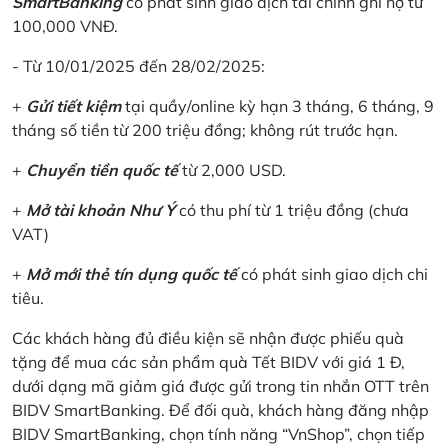
SmartBanking
có phát sinh giao dịch tài chính ghi nợ từ
100,000 VNĐ.
- Từ 10/01/2025 đến 28/02/2025:
+
Gửi tiết kiệm
tại quầy/online kỳ hạn 3 tháng, 6 tháng, 9
tháng số tiền từ 200 triệu đồng; không rút trước hạn.
+
Chuyển tiền quốc tế
từ 2,000 USD.
+
Mở tài khoản Như Ý
có thu phí từ 1 triệu đồng (chưa
VAT)
+
Mở mới thẻ tín dụng quốc tế
có phát sinh giao dịch chi
tiêu.
Các khách hàng đủ điều kiện sẽ nhận được phiếu quà
tặng để mua các sản phẩm quà Tết BIDV với giá 1 Đ,
dưới dạng mã giảm giá được gửi trong tin nhắn OTT trên
BIDV SmartBanking. Để đối quà, khách hàng đăng nhập
BIDV SmartBanking, chọn tính năng “VnShop”, chọn tiếp