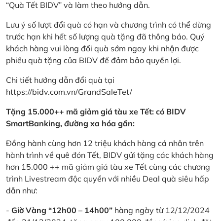
“Quà Tết BIDV” và làm theo hướng dẫn.
Lưu ý số lượt đổi quà có hạn và chương trình có thể dừng
trước hạn khi hết số lượng quà tặng đã thông báo. Quý
khách hàng vui lòng đổi quà sớm ngay khi nhận được
phiếu quà tặng của BIDV để đảm bảo quyền lợi.
Chi tiết hướng dẫn đổi quà tại
https://bidv.com.vn/GrandSaleTet/
Tặng 15.000++ mã giảm giá tàu xe Tết: có BIDV
SmartBanking, đường xa hóa gần:
Đồng hành cùng hơn 12 triệu khách hàng cá nhân trên
hành trình về quê đón Tết, BIDV gửi tặng các khách hàng
hơn 15.000 ++ mã giảm giá tàu xe Tết cùng các chương
trình Livestream độc quyền với nhiều Deal quà siêu hấp
dẫn như:
-
Giờ Vàng “12h00 – 14h00”
hàng ngày từ 12/12/2024