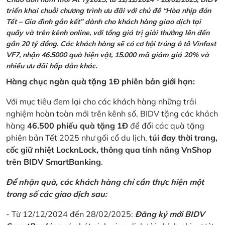
triển khai chuỗi chương trình ưu đãi với chủ đề “Hòa nhịp đón
Tết – Gia đình gắn kết” dành cho khách hàng giao dịch tại
quầy và trên kênh online, với tổng giá trị giải thưởng lên đến
gần 20 tỷ đồng. Các khách hàng sẽ có cơ hội trúng ô tô Vinfast
VF7, nhận 46.5000 quà hiện vật, 15.000 mã giảm giá 20% và
nhiều ưu đãi hấp dẫn khác.
Hàng chục ngàn quà tặng 1Đ phiên bản giới hạn:
Với mục tiêu đem lại cho các khách hàng những trải
nghiệm hoàn toàn mới trên kênh số, BIDV tặng các khách
hàng
46.500 phiếu quà tặng 1Đ
để đổi các quà tặng
phiên bản Tết 2025 như gối cổ du lịch,
túi đay thời trang,
cốc giữ nhiệt LocknLock, thông qua tính năng VnShop
trên BIDV SmartBanking
.
Để nhận quà, các khách hàng chỉ cần thực hiện một
trong số các giao dịch sau:
- Từ 12/12/2024 đến 28/02/2025:
Đăng ký mới BIDV