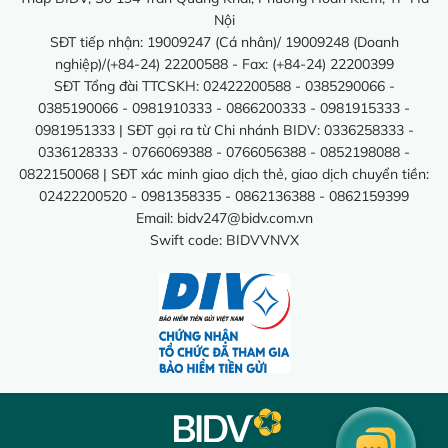
Nội
SĐT tiếp nhận: 19009247 (Cá nhân)/ 19009248 (Doanh
nghiệp)/(+84-24) 22200588 - Fax: (+84-24) 22200399
SĐT Tổng đài TTCSKH: 02422200588 - 0385290066 -
0385190066 - 0981910333 - 0866200333 - 0981915333 -
0981951333 | SĐT gọi ra từ Chi nhánh BIDV: 0336258333 -
0336128333 - 0766069388 - 0766056388 - 0852198088 -
0822150068 | SĐT xác minh giao dịch thẻ, giao dịch chuyển tiền:
02422200520 - 0981358335 - 0862136388 - 0862159399
Email:
bidv247@bidv.com.vn
Swift code: BIDVVNVX