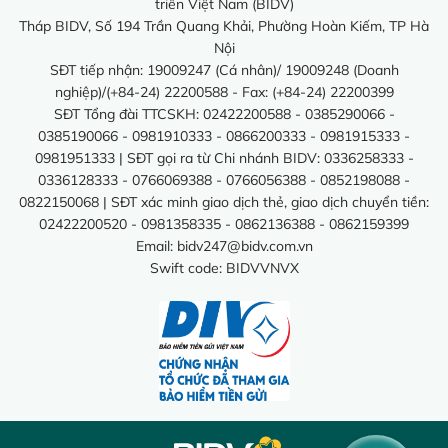
triển Việt Nam (BIDV)
Tháp BIDV, Số 194 Trần Quang Khải, Phường Hoàn Kiếm, TP Hà
Nội
SĐT tiếp nhận: 19009247 (Cá nhân)/ 19009248 (Doanh
nghiệp)/(+84-24) 22200588 - Fax: (+84-24) 22200399
SĐT Tổng đài TTCSKH: 02422200588 - 0385290066 -
0385190066 - 0981910333 - 0866200333 - 0981915333 -
0981951333 | SĐT gọi ra từ Chi nhánh BIDV: 0336258333 -
0336128333 - 0766069388 - 0766056388 - 0852198088 -
0822150068 | SĐT xác minh giao dịch thẻ, giao dịch chuyển tiền:
02422200520 - 0981358335 - 0862136388 - 0862159399
Email:
bidv247@bidv.com.vn
Swift code: BIDVVNVX