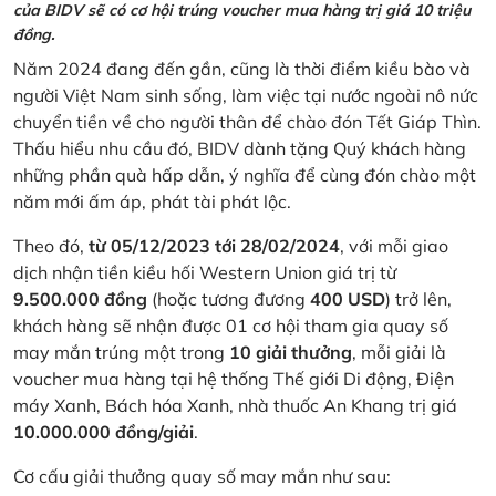
của BIDV sẽ có cơ hội trúng voucher mua hàng trị giá 10 triệu
đồng.
Năm 2024 đang đến gần, cũng là thời điểm kiều bào và
người Việt Nam sinh sống, làm việc tại nước ngoài nô nức
chuyển tiền về cho người thân để chào đón Tết Giáp Thìn.
Thấu hiểu nhu cầu đó, BIDV dành tặng Quý khách hàng
những phần quà hấp dẫn, ý nghĩa để cùng đón chào một
năm mới ấm áp, phát tài phát lộc.
Theo đó,
từ 05/12/2023 tới 28/02/2024
, với mỗi giao
dịch nhận tiền kiều hối Western Union giá trị từ
9.500.000 đồng
(hoặc tương đương
400 USD
) trở lên,
khách hàng sẽ nhận được 01 cơ hội tham gia quay số
may mắn trúng một trong
10 giải thưởng
, mỗi giải là
voucher mua hàng tại hệ thống Thế giới Di động, Điện
máy Xanh, Bách hóa Xanh, nhà thuốc An Khang trị giá
10.000.000 đồng/giải
.
Cơ cấu giải thưởng quay số may mắn như sau: