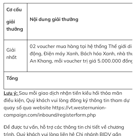
Cơ cấu
Nội dung giải thưởng
giải
thưởng
02 voucher mua hàng tại hệ thống Thế giới di
Giải
động, Điện máy Xanh, Bách hóa Xanh, nhà thu
nhất
An Khang, mỗi voucher trị giá 5.000.000 đồng
Tổng
Lưu ý:
Sau mỗi giao dịch nhận tiền kiều hối thỏa mãn
điều kiện, Quý khách vui lòng đăng ký thông tin tham dự
quay số qua website
https://vt.westernunion-
campaign.com/inbound/registerform.php
Để được tư vấn, hỗ trợ các thông tin chi tiết về chương
trình, Quý khách vui lòng liên hệ Chi nhánh BIDV gần