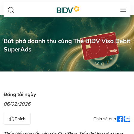
Bứt phá doanh thu cùng Thẻ BIDV Visa Debit
SuperAds
Đăng tải ngày
06/02/2026
Thích
Chia sẻ qua
Thấu hiểu nhu cầu của các Chủ Shop, Tiểu thương bán hàng