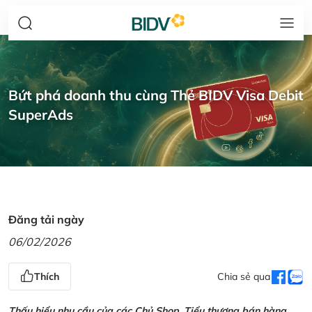
Bứt phá doanh thu cùng Thẻ BIDV Visa Debit
SuperAds
Đăng tải ngày
06/02/2026
Thích
Chia sẻ qua
Thấu hiểu nhu cầu của các Chủ Shop, Tiểu thương bán hàng