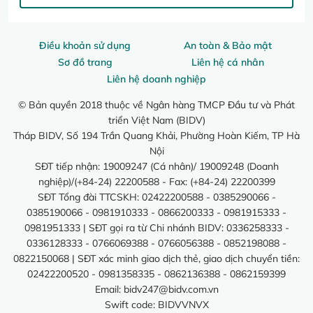
Điều khoản sử dụng
An toàn & Bảo mật
Sơ đồ trang
Liên hệ cá nhân
Liên hệ doanh nghiệp
© Bản quyền 2018 thuộc về Ngân hàng TMCP Đầu tư và Phát
triển Việt Nam (BIDV)
Tháp BIDV, Số 194 Trần Quang Khải, Phường Hoàn Kiếm, TP Hà
Nội
SĐT tiếp nhận: 19009247 (Cá nhân)/ 19009248 (Doanh
nghiệp)/(+84-24) 22200588 - Fax: (+84-24) 22200399
SĐT Tổng đài TTCSKH: 02422200588 - 0385290066 -
0385190066 - 0981910333 - 0866200333 - 0981915333 -
0981951333 | SĐT gọi ra từ Chi nhánh BIDV: 0336258333 -
0336128333 - 0766069388 - 0766056388 - 0852198088 -
0822150068 | SĐT xác minh giao dịch thẻ, giao dịch chuyển tiền:
02422200520 - 0981358335 - 0862136388 - 0862159399
Email:
bidv247@bidv.com.vn
Swift code: BIDVVNVX