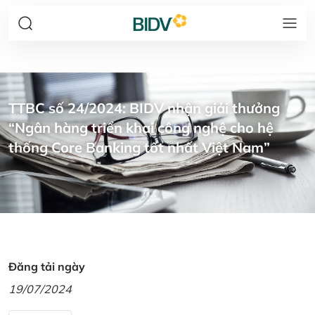
TTBC số 24/2024: BIDV nhận giải thưởng
“Ngân hàng triển khai công nghệ cho hệ
thống Core Banking tốt nhất Việt Nam”
Đăng tải ngày
19/07/2024