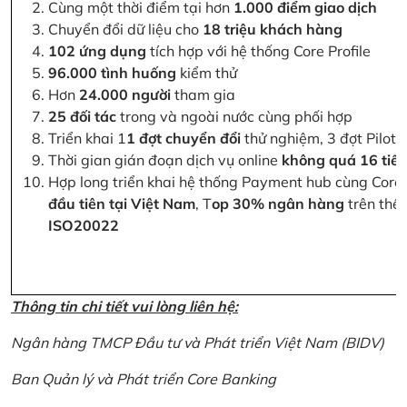
Cùng một thời điểm tại hơn
1.000 điểm giao dịch
Chuyển đổi dữ liệu cho
18 triệu khách hàng
102 ứng dụng
tích hợp với hệ thống Core Profile
96.000 tình huống
kiểm thử
Hơn
24.000 người
tham gia
25 đối tác
trong và ngoài nước cùng phối hợp
Triển khai 1
1 đợt chuyển đổi
thử nghiệm, 3 đợt Pilot 
Thời gian gián đoạn dịch vụ online
không quá 16 tiế
Hợp long triển khai hệ thống Payment hub cùng Core 
đầu tiên tại Việt Nam
, T
op 30% ngân hàng
trên thế 
ISO20022
Thông tin chi tiết vui lòng liên hệ:
Ngân hàng TMCP Đầu tư và Phát triển Việt Nam (BIDV)
Ban Quản lý và Phát triển Core Banking