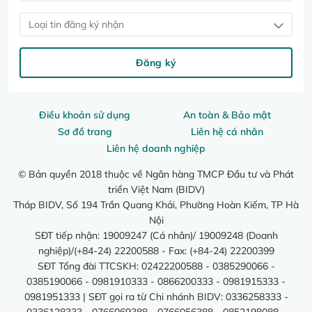
Loại tin đăng ký nhận
Đăng ký
Điều khoản sử dụng
An toàn & Bảo mật
Sơ đồ trang
Liên hệ cá nhân
Liên hệ doanh nghiệp
© Bản quyền 2018 thuộc về Ngân hàng TMCP Đầu tư và Phát
triển Việt Nam (BIDV)
Tháp BIDV, Số 194 Trần Quang Khải, Phường Hoàn Kiếm, TP Hà
Nội
SĐT tiếp nhận: 19009247 (Cá nhân)/ 19009248 (Doanh
nghiệp)/(+84-24) 22200588 - Fax: (+84-24) 22200399
SĐT Tổng đài TTCSKH: 02422200588 - 0385290066 -
0385190066 - 0981910333 - 0866200333 - 0981915333 -
0981951333 | SĐT gọi ra từ Chi nhánh BIDV: 0336258333 -
0336128333 - 0766069388 - 0766056388 - 0852198088 -