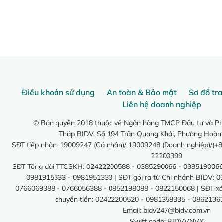
Điều khoản sử dụng
An toàn & Bảo mật
Sơ đồ tr
Liên hệ doanh nghiệp
© Bản quyền 2018 thuộc về Ngân hàng TMCP Đầu tư và Phá
Tháp BIDV, Số 194 Trần Quang Khải, Phường Hoàn
SĐT tiếp nhận: 19009247 (Cá nhân)/ 19009248 (Doanh nghiệp)/(+8
22200399
SĐT Tổng đài TTCSKH: 02422200588 - 0385290066 - 0385190066
0981915333 - 0981951333 | SĐT gọi ra từ Chi nhánh BIDV: 
0766069388 - 0766056388 - 0852198088 - 0822150068 | SĐT xác 
chuyển tiền: 02422200520 - 0981358335 - 0862136
Email:
bidv247@bidv.com.vn
Swift code: BIDVVNVX