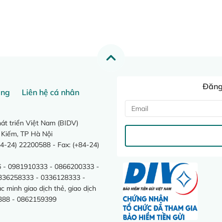
Đăng 
ang
Liên hệ cá nhân
t triển Việt Nam (BIDV)
 Kiếm, TP Hà Nội
4-24) 22200588 - Fax: (+84-24)
 - 0981910333 - 0866200333 -
0336258333 - 0336128333 -
minh giao dịch thẻ, giao dịch
388 - 0862159399