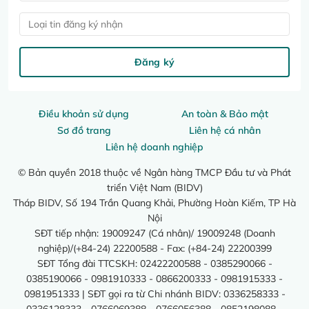
Loại tin đăng ký nhận
Đăng ký
Điều khoản sử dụng
An toàn & Bảo mật
Sơ đồ trang
Liên hệ cá nhân
Liên hệ doanh nghiệp
© Bản quyền 2018 thuộc về Ngân hàng TMCP Đầu tư và Phát
triển Việt Nam (BIDV)
Tháp BIDV, Số 194 Trần Quang Khải, Phường Hoàn Kiếm, TP Hà
Nội
SĐT tiếp nhận: 19009247 (Cá nhân)/ 19009248 (Doanh
nghiệp)/(+84-24) 22200588 - Fax: (+84-24) 22200399
SĐT Tổng đài TTCSKH: 02422200588 - 0385290066 -
0385190066 - 0981910333 - 0866200333 - 0981915333 -
0981951333 | SĐT gọi ra từ Chi nhánh BIDV: 0336258333 -
0336128333 - 0766069388 - 0766056388 - 0852198088 -