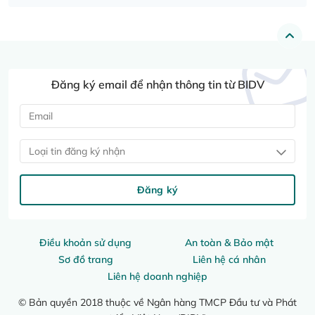
Đăng ký email để nhận thông tin từ BIDV
Loại tin đăng ký nhận
Đăng ký
Điều khoản sử dụng
An toàn & Bảo mật
Sơ đồ trang
Liên hệ cá nhân
Liên hệ doanh nghiệp
© Bản quyền 2018 thuộc về Ngân hàng TMCP Đầu tư và Phát