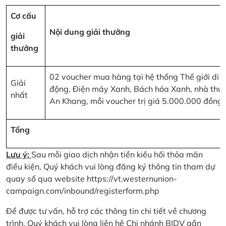
Cơ cấu
Nội dung giải thưởng
giải
thưởng
02 voucher mua hàng tại hệ thống Thế giới di
Giải
động, Điện máy Xanh, Bách hóa Xanh, nhà thu
nhất
An Khang, mỗi voucher trị giá 5.000.000 đồng
Tổng
Lưu ý:
Sau mỗi giao dịch nhận tiền kiều hối thỏa mãn
điều kiện, Quý khách vui lòng đăng ký thông tin tham dự
quay số qua website
https://vt.westernunion-
campaign.com/inbound/registerform.php
Để được tư vấn, hỗ trợ các thông tin chi tiết về chương
trình, Quý khách vui lòng liên hệ Chi nhánh BIDV gần