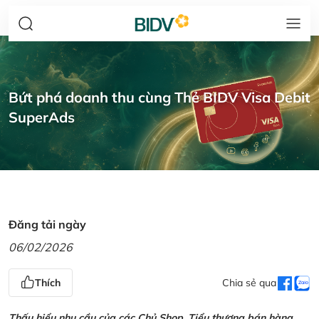
Bứt phá doanh thu cùng Thẻ BIDV Visa Debit
SuperAds
Đăng tải ngày
06/02/2026
Thích
Chia sẻ qua
Thấu hiểu nhu cầu của các Chủ Shop, Tiểu thương bán hàng