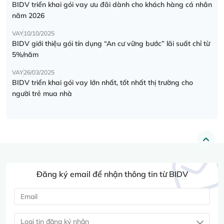
BIDV triển khai gói vay ưu đãi dành cho khách hàng cá nhân
năm 2026
VAY
10/10/2025
BIDV giới thiệu gói tín dụng “An cư vững bước” lãi suất chỉ từ
5%/năm
VAY
26/03/2025
BIDV triển khai gói vay lớn nhất, tốt nhất thị trường cho
người trẻ mua nhà
Đăng ký email để nhận thông tin từ BIDV
Loại tin đăng ký nhận