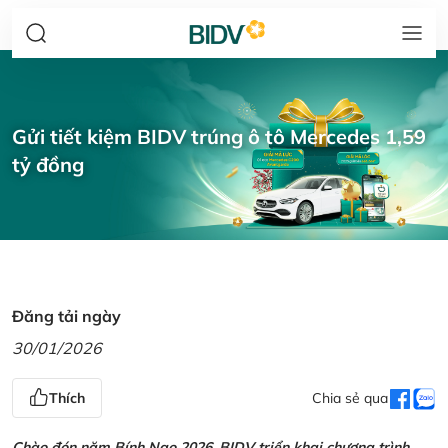
Gửi tiết kiệm BIDV trúng ô tô Mercedes 1,59
tỷ đồng
Đăng tải ngày
30/01/2026
Thích
Chia sẻ qua
Chào đón năm Bính Ngọ 2026, BIDV triển khai chương trình