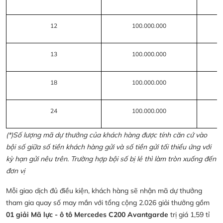
12
100.000.000
13
100.000.000
18
100.000.000
24
100.000.000
(*)Số lượng mã dự thưởng của khách hàng được tính căn cứ vào
bội số giữa số tiền khách hàng gửi và số tiền gửi tối thiểu ứng với
kỳ hạn gửi nêu trên. Trường hợp bội số bị lẻ thì làm tròn xuống đến
đơn vị
Mỗi giao dịch đủ điều kiện, khách hàng sẽ nhận mã dự thưởng
tham gia quay số may mắn với tổng cộng 2.026 giải thưởng gồm
01 giải Mã lực - ô tô Mercedes C200 Avantgarde
trị giá 1,59 tỉ