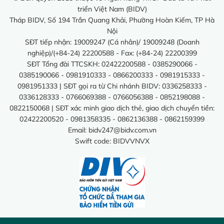
triển Việt Nam (BIDV)
Tháp BIDV, Số 194 Trần Quang Khải, Phường Hoàn Kiếm, TP Hà
Nội
SĐT tiếp nhận: 19009247 (Cá nhân)/ 19009248 (Doanh
nghiệp)/(+84-24) 22200588 - Fax: (+84-24) 22200399
SĐT Tổng đài TTCSKH: 02422200588 - 0385290066 -
0385190066 - 0981910333 - 0866200333 - 0981915333 -
0981951333 | SĐT gọi ra từ Chi nhánh BIDV: 0336258333 -
0336128333 - 0766069388 - 0766056388 - 0852198088 -
0822150068 | SĐT xác minh giao dịch thẻ, giao dịch chuyển tiền:
02422200520 - 0981358335 - 0862136388 - 0862159399
Email:
bidv247@bidv.com.vn
Swift code: BIDVVNVX