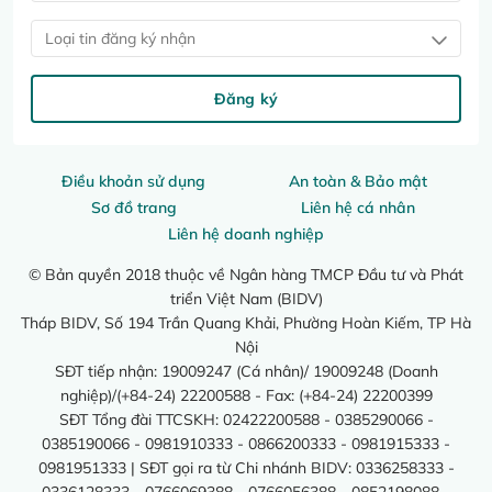
Loại tin đăng ký nhận
Đăng ký
Điều khoản sử dụng
An toàn & Bảo mật
Sơ đồ trang
Liên hệ cá nhân
Liên hệ doanh nghiệp
© Bản quyền 2018 thuộc về Ngân hàng TMCP Đầu tư và Phát
triển Việt Nam (BIDV)
Tháp BIDV, Số 194 Trần Quang Khải, Phường Hoàn Kiếm, TP Hà
Nội
SĐT tiếp nhận: 19009247 (Cá nhân)/ 19009248 (Doanh
nghiệp)/(+84-24) 22200588 - Fax: (+84-24) 22200399
SĐT Tổng đài TTCSKH: 02422200588 - 0385290066 -
0385190066 - 0981910333 - 0866200333 - 0981915333 -
0981951333 | SĐT gọi ra từ Chi nhánh BIDV: 0336258333 -
0336128333 - 0766069388 - 0766056388 - 0852198088 -