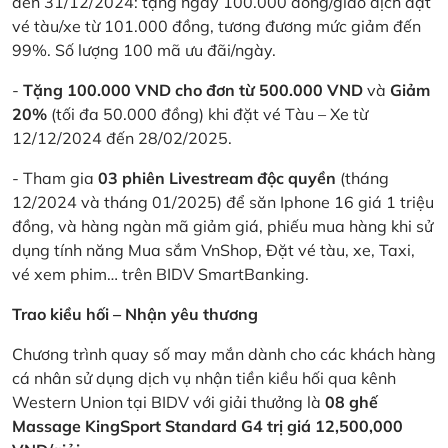
đến 31/12/2024: tặng ngay 100.000 đồng/giao dịch đặt
vé tàu/xe từ 101.000 đồng, tương đương mức giảm đến
99%. Số lượng 100 mã ưu đãi/ngày.
-
Tặng 100.000 VND cho đơn từ 500.000 VND
và
Giảm
20%
(tối đa 50.000 đồng) khi đặt vé Tàu – Xe từ
12/12/2024 đến 28/02/2025.
- Tham gia
03 phiên Livestream độc quyền
(tháng
12/2024 và tháng 01/2025) để săn Iphone 16 giá 1 triệu
đồng, và hàng ngàn mã giảm giá, phiếu mua hàng khi sử
dụng tính năng Mua sắm VnShop, Đặt vé tàu, xe, Taxi,
vé xem phim… trên BIDV SmartBanking.
Trao kiều hối – Nhận yêu thương
Chương trình quay số may mắn dành cho các khách hàng
cá nhân sử dụng dịch vụ nhận tiền kiều hối qua kênh
Western Union tại BIDV với giải thưởng là
08 ghế
Massage KingSport Standard G4 trị giá 12,500,000