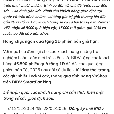
triển khai chuỗi chương trình ưu đãi với chủ đề “Hòa nhịp đón
Tết – Gia đình gắn kết” dành cho khách hàng giao dịch tại
quầy và trên kênh online, với tổng giá trị giải thưởng lên đến
gần 20 tỷ đồng. Các khách hàng sẽ có cơ hội trúng ô tô Vinfast
VF7, nhận 46.5000 quà hiện vật, 15.000 mã giảm giá 20% và
nhiều ưu đãi hấp dẫn khác.
Hàng chục ngàn quà tặng 1Đ phiên bản giới hạn:
Với mục tiêu đem lại cho các khách hàng những trải
nghiệm hoàn toàn mới trên kênh số, BIDV tặng các khách
hàng
46.500 phiếu quà tặng 1Đ
để đổi các quà tặng
phiên bản Tết 2025 như gối cổ du lịch,
túi đay thời trang,
cốc giữ nhiệt LocknLock, thông qua tính năng VnShop
trên BIDV SmartBanking
.
Để nhận quà, các khách hàng chỉ cần thực hiện một
trong số các giao dịch sau:
- Từ 12/12/2024 đến 28/02/2025:
Đăng ký mới BIDV