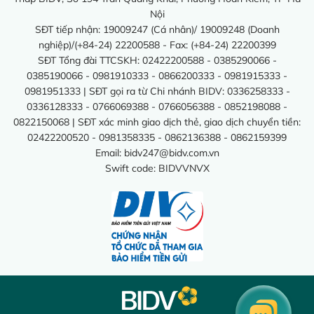
Nội
SĐT tiếp nhận: 19009247 (Cá nhân)/ 19009248 (Doanh
nghiệp)/(+84-24) 22200588 - Fax: (+84-24) 22200399
SĐT Tổng đài TTCSKH: 02422200588 - 0385290066 -
0385190066 - 0981910333 - 0866200333 - 0981915333 -
0981951333 | SĐT gọi ra từ Chi nhánh BIDV: 0336258333 -
0336128333 - 0766069388 - 0766056388 - 0852198088 -
0822150068 | SĐT xác minh giao dịch thẻ, giao dịch chuyển tiền:
02422200520 - 0981358335 - 0862136388 - 0862159399
Email:
bidv247@bidv.com.vn
Swift code: BIDVVNVX