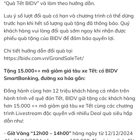
“Quà Tết BIDV” và làm theo hướng dẫn.
Lưu ý số lượt đổi quà có hạn và chương trình có thể dừng
trước hạn khi hết số lượng quà tặng đã thông báo. Quý
khách hàng vui lòng đổi quà sớm ngay khi nhận được
phiếu quà tặng của BIDV để đảm bảo quyền lợi.
Chi tiết hướng dẫn đổi quà tại
https://bidv.com.vn/GrandSaleTet/
Tặng 15.000++ mã giảm giá tàu xe Tết: có BIDV
SmartBanking, đường xa hóa gần:
Đồng hành cùng hơn 12 triệu khách hàng cá nhân trên
hành trình về quê đón Tết, BIDV gửi tặng các khách hàng
hơn 15.000 ++ mã giảm giá tàu xe Tết cùng các chương
trình Livestream độc quyền với nhiều Deal quà siêu hấp
dẫn như:
-
Giờ Vàng “12h00 – 14h00”
hàng ngày từ 12/12/2024