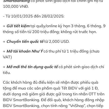
SmartBanking
có phát sinh giao dịch tài chính ghi nợ từ
100,000 VNĐ.
- Từ 10/01/2025 đến 28/02/2025:
+
Gửi tiết kiệm
tại quầy/online kỳ hạn 3 tháng, 6 tháng, 9
tháng số tiền từ 200 triệu đồng; không rút trước hạn.
+
Chuyển tiền quốc tế
từ 2,000 USD.
+
Mở tài khoản Như Ý
có thu phí từ 1 triệu đồng (chưa
VAT)
+
Mở mới thẻ tín dụng quốc tế
có phát sinh giao dịch chi
tiêu.
Các khách hàng đủ điều kiện sẽ nhận được phiếu quà
tặng để mua các sản phẩm quà Tết BIDV với giá 1 Đ,
dưới dạng mã giảm giá được gửi trong tin nhắn OTT trên
BIDV SmartBanking. Để đối quà, khách hàng đăng nhập
BIDV SmartBanking, chọn tính năng “VnShop”, chọn tiếp