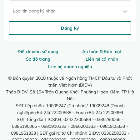
Loại tin đăng ký nhận
Đăng ký
Điều khoản sử dụng
An toàn & Bảo mật
Sơ đồ trang
Liên hệ cá nhân
Liên hệ doanh nghiệp
© Bản quyền 2018 thuộc về Ngân hàng TMCP Đầu tư và Phát
triển Việt Nam (BIDV)
Tháp BIDV, Số 194 Trần Quang Khải, Phường Hoàn Kiếm, TP Hà
Nội
SĐT tiếp nhận: 19009247 (Cá nhân)/ 19009248 (Doanh
nghiệp)/(+84-24) 22200588 - Fax: (+84-24) 22200399
SĐT Tổng đài TTCSKH: 02422200588 - 0385290066 -
0385190066 - 0981910333 - 0866200333 - 0981915333 -
0981951333 | SĐT gọi ra từ Chi nhánh BIDV: 0336258333 -
0336128333 - 0766069388 - 0766056388 - 0852198088 -