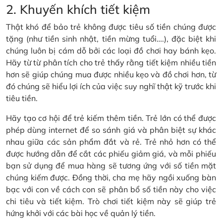
2. Khuyến khích tiết kiệm
Thật khó để bảo trẻ không được tiêu số tiền chúng được
tặng (như tiền sinh nhật, tiền mừng tuổi….), đặc biệt khi
chúng luôn bị cám dỗ bởi các loại đồ chơi hay bánh kẹo.
Hãy từ từ phân tích cho trẻ thấy rằng tiết kiệm nhiều tiền
hơn sẽ giúp chúng mua được nhiều kẹo và đồ chơi hơn, từ
đó chúng sẽ hiểu lợi ích của việc suy nghĩ thật kỹ trước khi
tiêu tiền.
Hãy tạo cơ hội để trẻ kiếm thêm tiền. Trẻ lớn có thể được
phép dùng internet để so sánh giá và phân biệt sự khác
nhau giữa các sản phẩm đắt và rẻ. Trẻ nhỏ hơn có thể
được hướng dẫn để cắt các phiếu giảm giá, và mỗi phiếu
bạn sử dụng để mua hàng sẽ tương ứng với số tiền mặt
chúng kiếm được. Đồng thời, cha mẹ hãy ngồi xuống bàn
bạc với con về cách con sẽ phân bổ số tiền này cho việc
chi tiêu và tiết kiệm. Trò chơi tiết kiệm này sẽ giúp trẻ
hứng khởi với các bài học về quản lý tiền.