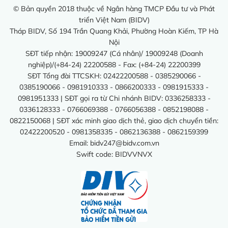
© Bản quyền 2018 thuộc về Ngân hàng TMCP Đầu tư và Phát
triển Việt Nam (BIDV)
Tháp BIDV, Số 194 Trần Quang Khải, Phường Hoàn Kiếm, TP Hà
Nội
SĐT tiếp nhận: 19009247 (Cá nhân)/ 19009248 (Doanh
nghiệp)/(+84-24) 22200588 - Fax: (+84-24) 22200399
SĐT Tổng đài TTCSKH: 02422200588 - 0385290066 -
0385190066 - 0981910333 - 0866200333 - 0981915333 -
0981951333 | SĐT gọi ra từ Chi nhánh BIDV: 0336258333 -
0336128333 - 0766069388 - 0766056388 - 0852198088 -
0822150068 | SĐT xác minh giao dịch thẻ, giao dịch chuyển tiền:
02422200520 - 0981358335 - 0862136388 - 0862159399
Email:
bidv247@bidv.com.vn
Swift code: BIDVVNVX