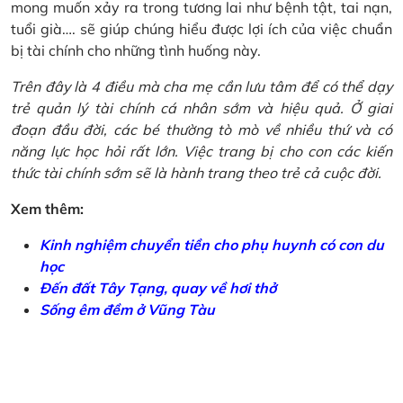
mong muốn xảy ra trong tương lai như bệnh tật, tai nạn,
tuổi già…. sẽ giúp chúng hiểu được lợi ích của việc chuẩn
bị tài chính cho những tình huống này.
Trên đây là 4 điều mà cha mẹ cần lưu tâm để có thể dạy
trẻ quản lý tài chính cá nhân sớm và hiệu quả. Ở giai
đoạn đầu đời, các bé thường tò mò về nhiều thứ và có
năng lực học hỏi rất lớn. Việc trang bị cho con các kiến
thức tài chính sớm sẽ là hành trang theo trẻ cả cuộc đời.
Xem thêm:
Kinh nghiệm chuyển tiền cho phụ huynh có con du
học
Đến đất Tây Tạng, quay về hơi thở
Sống êm đềm ở Vũng Tàu