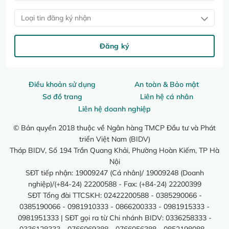
Loại tin đăng ký nhận
Đăng ký
Điều khoản sử dụng
An toàn & Bảo mật
Sơ đồ trang
Liên hệ cá nhân
Liên hệ doanh nghiệp
© Bản quyền 2018 thuộc về Ngân hàng TMCP Đầu tư và Phát
triển Việt Nam (BIDV)
Tháp BIDV, Số 194 Trần Quang Khải, Phường Hoàn Kiếm, TP Hà
Nội
SĐT tiếp nhận: 19009247 (Cá nhân)/ 19009248 (Doanh
nghiệp)/(+84-24) 22200588 - Fax: (+84-24) 22200399
SĐT Tổng đài TTCSKH: 02422200588 - 0385290066 -
0385190066 - 0981910333 - 0866200333 - 0981915333 -
0981951333 | SĐT gọi ra từ Chi nhánh BIDV: 0336258333 -
0336128333 - 0766069388 - 0766056388 - 0852198088 -