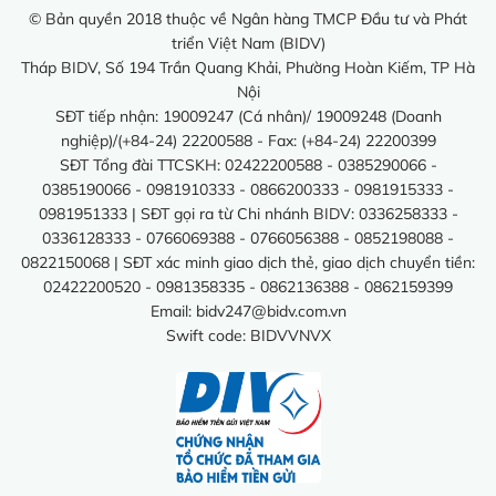
© Bản quyền 2018 thuộc về Ngân hàng TMCP Đầu tư và Phát
triển Việt Nam (BIDV)
Tháp BIDV, Số 194 Trần Quang Khải, Phường Hoàn Kiếm, TP Hà
Nội
SĐT tiếp nhận: 19009247 (Cá nhân)/ 19009248 (Doanh
nghiệp)/(+84-24) 22200588 - Fax: (+84-24) 22200399
SĐT Tổng đài TTCSKH: 02422200588 - 0385290066 -
0385190066 - 0981910333 - 0866200333 - 0981915333 -
0981951333 | SĐT gọi ra từ Chi nhánh BIDV: 0336258333 -
0336128333 - 0766069388 - 0766056388 - 0852198088 -
0822150068 | SĐT xác minh giao dịch thẻ, giao dịch chuyển tiền:
02422200520 - 0981358335 - 0862136388 - 0862159399
Email:
bidv247@bidv.com.vn
Swift code: BIDVVNVX