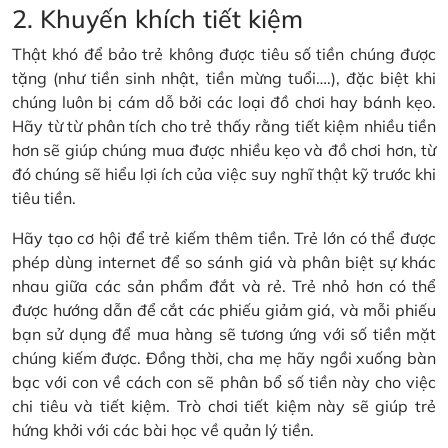
2. Khuyến khích tiết kiệm
Thật khó để bảo trẻ không được tiêu số tiền chúng được
tặng (như tiền sinh nhật, tiền mừng tuổi….), đặc biệt khi
chúng luôn bị cám dỗ bởi các loại đồ chơi hay bánh kẹo.
Hãy từ từ phân tích cho trẻ thấy rằng tiết kiệm nhiều tiền
hơn sẽ giúp chúng mua được nhiều kẹo và đồ chơi hơn, từ
đó chúng sẽ hiểu lợi ích của việc suy nghĩ thật kỹ trước khi
tiêu tiền.
Hãy tạo cơ hội để trẻ kiếm thêm tiền. Trẻ lớn có thể được
phép dùng internet để so sánh giá và phân biệt sự khác
nhau giữa các sản phẩm đắt và rẻ. Trẻ nhỏ hơn có thể
được hướng dẫn để cắt các phiếu giảm giá, và mỗi phiếu
bạn sử dụng để mua hàng sẽ tương ứng với số tiền mặt
chúng kiếm được. Đồng thời, cha mẹ hãy ngồi xuống bàn
bạc với con về cách con sẽ phân bổ số tiền này cho việc
chi tiêu và tiết kiệm. Trò chơi tiết kiệm này sẽ giúp trẻ
hứng khởi với các bài học về quản lý tiền.