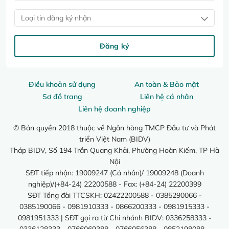
Loại tin đăng ký nhận
Đăng ký
Điều khoản sử dụng
An toàn & Bảo mật
Sơ đồ trang
Liên hệ cá nhân
Liên hệ doanh nghiệp
© Bản quyền 2018 thuộc về Ngân hàng TMCP Đầu tư và Phát
triển Việt Nam (BIDV)
Tháp BIDV, Số 194 Trần Quang Khải, Phường Hoàn Kiếm, TP Hà
Nội
SĐT tiếp nhận: 19009247 (Cá nhân)/ 19009248 (Doanh
nghiệp)/(+84-24) 22200588 - Fax: (+84-24) 22200399
SĐT Tổng đài TTCSKH: 02422200588 - 0385290066 -
0385190066 - 0981910333 - 0866200333 - 0981915333 -
0981951333 | SĐT gọi ra từ Chi nhánh BIDV: 0336258333 -
0336128333 - 0766069388 - 0766056388 - 0852198088 -