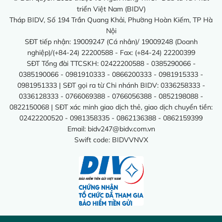
triển Việt Nam (BIDV)
Tháp BIDV, Số 194 Trần Quang Khải, Phường Hoàn Kiếm, TP Hà
Nội
SĐT tiếp nhận: 19009247 (Cá nhân)/ 19009248 (Doanh
nghiệp)/(+84-24) 22200588 - Fax: (+84-24) 22200399
SĐT Tổng đài TTCSKH: 02422200588 - 0385290066 -
0385190066 - 0981910333 - 0866200333 - 0981915333 -
0981951333 | SĐT gọi ra từ Chi nhánh BIDV: 0336258333 -
0336128333 - 0766069388 - 0766056388 - 0852198088 -
0822150068 | SĐT xác minh giao dịch thẻ, giao dịch chuyển tiền:
02422200520 - 0981358335 - 0862136388 - 0862159399
Email:
bidv247@bidv.com.vn
Swift code: BIDVVNVX