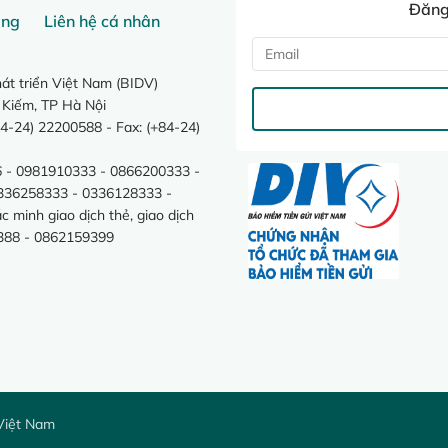
Đăng 
ang
Liên hệ cá nhân
t triển Việt Nam (BIDV)
 Kiếm, TP Hà Nội
4-24) 22200588 - Fax: (+84-24)
 - 0981910333 - 0866200333 -
0336258333 - 0336128333 -
minh giao dịch thẻ, giao dịch
388 - 0862159399
Việt Nam