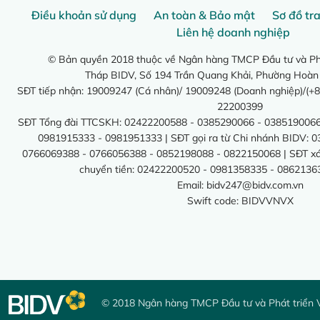
Điều khoản sử dụng
An toàn & Bảo mật
Sơ đồ tr
Liên hệ doanh nghiệp
© Bản quyền 2018 thuộc về Ngân hàng TMCP Đầu tư và Phá
Tháp BIDV, Số 194 Trần Quang Khải, Phường Hoàn
SĐT tiếp nhận: 19009247 (Cá nhân)/ 19009248 (Doanh nghiệp)/(+8
22200399
SĐT Tổng đài TTCSKH: 02422200588 - 0385290066 - 0385190066
0981915333 - 0981951333 | SĐT gọi ra từ Chi nhánh BIDV: 
0766069388 - 0766056388 - 0852198088 - 0822150068 | SĐT xác 
chuyển tiền: 02422200520 - 0981358335 - 0862136
Email:
bidv247@bidv.com.vn
Swift code: BIDVVNVX
© 2018 Ngân hàng TMCP Đầu tư và Phát triển 