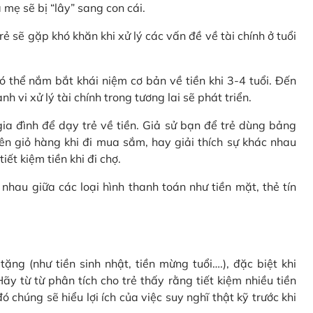
 mẹ sẽ bị “lây” sang con cái.
rẻ sẽ gặp khó khăn khi xử lý các vấn đề về tài chính ở tuổi
 thể nắm bắt khái niệm cơ bản về tiền khi 3-4 tuổi. Đến
 vi xử lý tài chính trong tương lai sẽ phát triển.
a đình để dạy trẻ về tiền. Giả sử bạn để trẻ dùng bảng
ên giỏ hàng khi đi mua sắm, hay giải thích sự khác nhau
ết kiệm tiền khi đi chợ.
nhau giữa các loại hình thanh toán như tiền mặt, thẻ tín
ặng (như tiền sinh nhật, tiền mừng tuổi….), đặc biệt khi
ãy từ từ phân tích cho trẻ thấy rằng tiết kiệm nhiều tiền
 chúng sẽ hiểu lợi ích của việc suy nghĩ thật kỹ trước khi