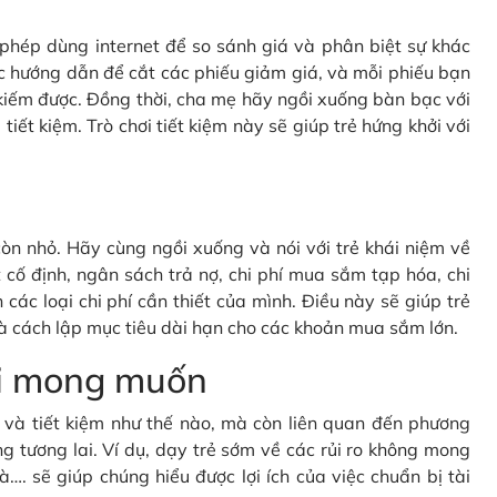
c phép dùng internet để so sánh giá và phân biệt sự khác
c hướng dẫn để cắt các phiếu giảm giá, và mỗi phiếu bạn
kiếm được. Đồng thời, cha mẹ hãy ngồi xuống bàn bạc với
tiết kiệm. Trò chơi tiết kiệm này sẽ giúp trẻ hứng khởi với
òn nhỏ. Hãy cùng ngồi xuống và nói với trẻ khái niệm về
cố định, ngân sách trả nợ, chi phí mua sắm tạp hóa, chi
 các loại chi phí cần thiết của mình. Điều này sẽ giúp trẻ
à cách lập mục tiêu dài hạn cho các khoản mua sắm lớn.
oài mong muốn
gì và tiết kiệm như thế nào, mà còn liên quan đến phương
g tương lai. Ví dụ, dạy trẻ sớm về các rủi ro không mong
à…. sẽ giúp chúng hiểu được lợi ích của việc chuẩn bị tài