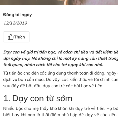
Đăng tải ngày
12/12/2019
Thích
Dạy con về giá trị tiền bạc, về cách chi tiêu và tiết kiệm 
đại ngày nay. Nó không chỉ là một kỹ năng cần thiết tro
thói quen, nhân cách tốt cho trẻ ngay khi còn nhỏ.
Từ tiền ảo cho đến các ứng dụng thanh toán di động, ngày 
dịch vụ bạn cần mua. Do vậy, các kiến thức về tài chính c
sau đây để bắt đầu dạy con trẻ các bài học về tiền.
1. Dạy con từ sớm
Nhiều bậc cha mẹ thấy khó khăn khi dạy trẻ về tiền. Họ bă
biết hay khi nào là thời điểm phù hợp để dạy về các kiến