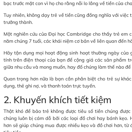
bạc trước mặt con vì họ cho rằng nỗi lo lắng về tiền của cha
Tuy nhiên, không dạy trẻ về tiền cũng đồng nghĩa với việc t
trưởng thành.
Một nghiên cứu của Đại học Cambridge cho thấy trẻ em có
năm chúng 7 tuổi, các khái niệm cơ bản về liên quan đến hành
Hãy tận dụng mọi hoạt động sinh hoạt thường ngày của gi
tính trên điện thoại của bạn để cộng giá các sản phẩm tr
giữa nhu cầu và mong muốn, hay đố chúng làm thế nào để ti
Quan trọng hơn nữa là bạn cần phân biệt cho trẻ sự khác 
dụng, thẻ ghi nợ, và thanh toán trực tuyến.
2. Khuyến khích tiết kiệm
Thật khó để bảo trẻ không được tiêu số tiền chúng được t
chúng luôn bị cám dỗ bởi các loại đồ chơi hay bánh kẹo. H
hơn sẽ giúp chúng mua được nhiều kẹo và đồ chơi hơn, từ đó