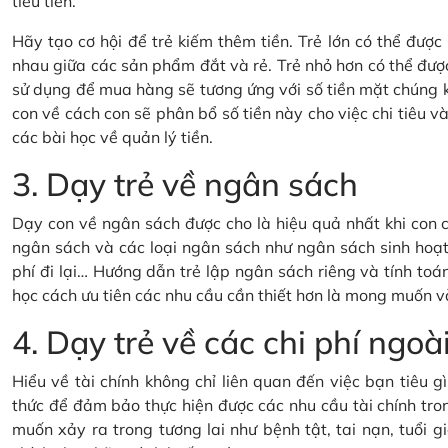
tiêu tiền.
Hãy tạo cơ hội để trẻ kiếm thêm tiền. Trẻ lớn có thể đượ
nhau giữa các sản phẩm đắt và rẻ. Trẻ nhỏ hơn có thể đượ
sử dụng để mua hàng sẽ tương ứng với số tiền mặt chúng 
con về cách con sẽ phân bổ số tiền này cho việc chi tiêu và 
các bài học về quản lý tiền.
3. Dạy trẻ về ngân sách
Dạy con về ngân sách được cho là hiệu quả nhất khi con c
ngân sách và các loại ngân sách như ngân sách sinh hoạt 
phí đi lại… Hướng dẫn trẻ lập ngân sách riêng và tính toán
học cách ưu tiên các nhu cầu cần thiết hơn là mong muốn v
4. Dạy trẻ về các chi phí ng
Hiểu về tài chính không chỉ liên quan đến việc bạn tiêu 
thức để đảm bảo thực hiện được các nhu cầu tài chính tron
muốn xảy ra trong tương lai như bệnh tật, tai nạn, tuổi gi