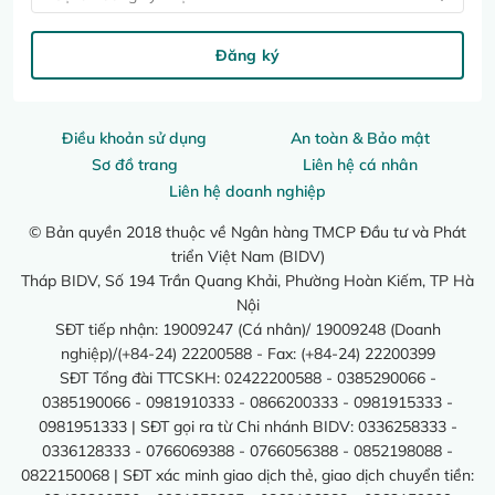
Đăng ký
Điều khoản sử dụng
An toàn & Bảo mật
Sơ đồ trang
Liên hệ cá nhân
Liên hệ doanh nghiệp
© Bản quyền 2018 thuộc về Ngân hàng TMCP Đầu tư và Phát
triển Việt Nam (BIDV)
Tháp BIDV, Số 194 Trần Quang Khải, Phường Hoàn Kiếm, TP Hà
Nội
SĐT tiếp nhận: 19009247 (Cá nhân)/ 19009248 (Doanh
nghiệp)/(+84-24) 22200588 - Fax: (+84-24) 22200399
SĐT Tổng đài TTCSKH: 02422200588 - 0385290066 -
0385190066 - 0981910333 - 0866200333 - 0981915333 -
0981951333 | SĐT gọi ra từ Chi nhánh BIDV: 0336258333 -
0336128333 - 0766069388 - 0766056388 - 0852198088 -
0822150068 | SĐT xác minh giao dịch thẻ, giao dịch chuyển tiền: