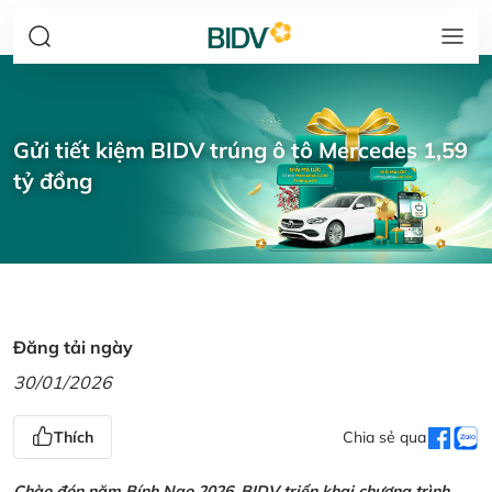
Gửi tiết kiệm BIDV trúng ô tô Mercedes 1,59
tỷ đồng
Đăng tải ngày
30/01/2026
Thích
Chia sẻ qua
Chào đón năm Bính Ngọ 2026, BIDV triển khai chương trình