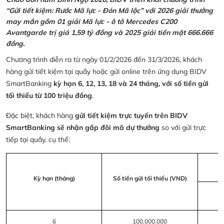
“Gửi tiết kiệm: Rước Mã lực - Đón Mã lộc” với 2026 giải thưởng
may mắn gồm 01 giải Mã lực - ô tô Mercedes C200
Avantgarde trị giá 1,59 tỷ đồng và 2025 giải tiền mặt 666.666
đồng.
Chương trình diễn ra từ ngày 01/2/2026 đến 31/3/2026, khách
hàng gửi tiết kiệm tại quầy hoặc gửi online trên ứng dụng BIDV
SmartBanking
kỳ hạn 6, 12, 13, 18 và 24 tháng, với số tiền gửi
tối thiểu từ 100 triệu đồng
.
Đặc biệt, khách hàng
gửi tiết kiệm trực tuyến trên BIDV
SmartBanking sẽ nhận gấp đôi mã dự thưởng
so với gửi trực
tiếp tại quầy, cụ thể:
Kỳ hạn (tháng)
Số tiền gửi tối thiểu (VND)
6
100.000.000