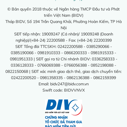
© Bản quyền 2018 thuộc về Ngân hàng TMCP Đầu tư và Phát
triển Việt Nam (BIDV)
Tháp BIDV, Số 194 Trần Quang Khải, Phường Hoàn Kiếm, TP Hà
Nội
SĐT tiếp nhận: 19009247 (Cá nhân)/ 19009248 (Doanh
nghiệp)/(+84-24) 22200588 - Fax: (+84-24) 22200399
SĐT Tổng đài TTCSKH: 02422200588 - 0385290066 -
0385190066 - 0981910333 - 0866200333 - 0981915333 -
0981951333 | SĐT gọi ra từ Chi nhánh BIDV: 0336258333 -
0336128333 - 0766069388 - 0766056388 - 0852198088 -
0822150068 | SĐT xác minh giao dịch thẻ, giao dịch chuyển tiền:
02422200520 - 0981358335 - 0862136388 - 0862159399
Email:
bidv247@bidv.com.vn
Swift code: BIDVVNVX