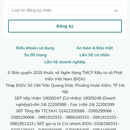
Loại tin đăng ký nhận
Đăng ký
Điều khoản sử dụng
An toàn & Bảo mật
Sơ đồ trang
Liên hệ cá nhân
Liên hệ doanh nghiệp
© Bản quyền 2018 thuộc về Ngân hàng TMCP Đầu tư và Phát
triển Việt Nam (BIDV)
Tháp BIDV, Số 194 Trần Quang Khải, Phường Hoàn Kiếm, TP Hà
Nội
SĐT tiếp nhận: 19009247 (Cá nhân)/ 19009248 (Doanh
nghiệp)/(+84-24) 22200588 - Fax: (+84-24) 22200399
SĐT Tổng đài TTCSKH: 02422200588 - 0385290066 -
0385190066 - 0981910333 - 0866200333 - 0981915333 -
0981951333 | SĐT gọi ra từ Chi nhánh BIDV: 0336258333 -
0336128333 - 0766069388 - 0766056388 - 0852198088 -