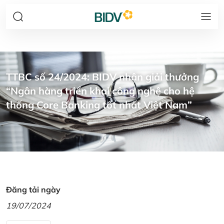
TTBC số 24/2024: BIDV nhận giải thưởng
“Ngân hàng triển khai công nghệ cho hệ
thống Core Banking tốt nhất Việt Nam”
Đăng tải ngày
19/07/2024