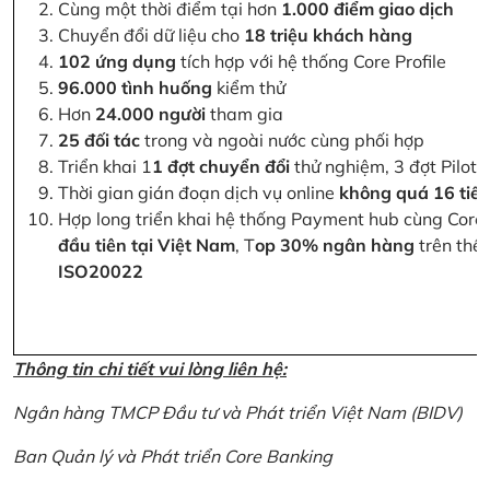
Cùng một thời điểm tại hơn
1.000 điểm giao dịch
Chuyển đổi dữ liệu cho
18 triệu khách hàng
102 ứng dụng
tích hợp với hệ thống Core Profile
96.000 tình huống
kiểm thử
Hơn
24.000 người
tham gia
25 đối tác
trong và ngoài nước cùng phối hợp
Triển khai 1
1 đợt chuyển đổi
thử nghiệm, 3 đợt Pilot 
Thời gian gián đoạn dịch vụ online
không quá 16 tiế
Hợp long triển khai hệ thống Payment hub cùng Core 
đầu tiên tại Việt Nam
, T
op 30% ngân hàng
trên thế 
ISO20022
Thông tin chi tiết vui lòng liên hệ:
Ngân hàng TMCP Đầu tư và Phát triển Việt Nam (BIDV)
Ban Quản lý và Phát triển Core Banking