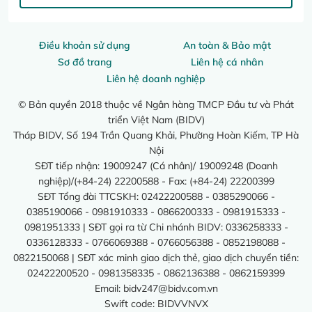
Điều khoản sử dụng
An toàn & Bảo mật
Sơ đồ trang
Liên hệ cá nhân
Liên hệ doanh nghiệp
© Bản quyền 2018 thuộc về Ngân hàng TMCP Đầu tư và Phát
triển Việt Nam (BIDV)
Tháp BIDV, Số 194 Trần Quang Khải, Phường Hoàn Kiếm, TP Hà
Nội
SĐT tiếp nhận: 19009247 (Cá nhân)/ 19009248 (Doanh
nghiệp)/(+84-24) 22200588 - Fax: (+84-24) 22200399
SĐT Tổng đài TTCSKH: 02422200588 - 0385290066 -
0385190066 - 0981910333 - 0866200333 - 0981915333 -
0981951333 | SĐT gọi ra từ Chi nhánh BIDV: 0336258333 -
0336128333 - 0766069388 - 0766056388 - 0852198088 -
0822150068 | SĐT xác minh giao dịch thẻ, giao dịch chuyển tiền:
02422200520 - 0981358335 - 0862136388 - 0862159399
Email:
bidv247@bidv.com.vn
Swift code: BIDVVNVX