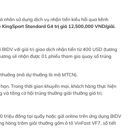
 nhân sử dụng dịch vụ nhận tiền kiều hối qua kênh
KingSport Standard G4 trị giá 12,500,000 VND/giải.
 BIDV với giá trị giao dịch nhận tiền từ 400 USD (tương
ương sẽ nhận được 01 phiếu tham gia quay số trúng
ự thưởng (mã dự thưởng là mã MTCN).
hạn. Trong thời gian khuyến mại, khách hàng thực hiện
và tăng cơ hội trúng thưởng giải thưởng giá trị.
0 triệu đồng tại quầy hoặc gửi online trên ứng dụng BIDV
g hàng trăm giải thưởng gồm ô tô VinFast VF7, sổ tiết