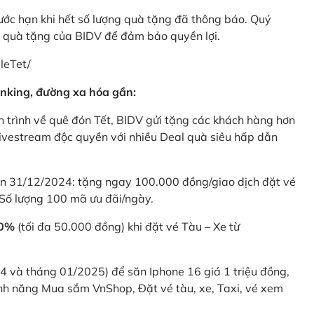
rước hạn khi hết số lượng quà tặng đã thông báo. Quý
u quà tặng của BIDV để đảm bảo quyền lợi.
leTet/
nking, đường xa hóa gần:
 trình về quê đón Tết, BIDV gửi tặng các khách hàng hơn
ivestream độc quyền với nhiều Deal quà siêu hấp dẫn
 31/12/2024: tặng ngay 100.000 đồng/giao dịch đặt vé
Số lượng 100 mã ưu đãi/ngày.
20%
(tối đa 50.000 đồng) khi đặt vé Tàu – Xe từ
4 và tháng 01/2025) để săn Iphone 16 giá 1 triệu đồng,
nh năng Mua sắm VnShop, Đặt vé tàu, xe, Taxi, vé xem