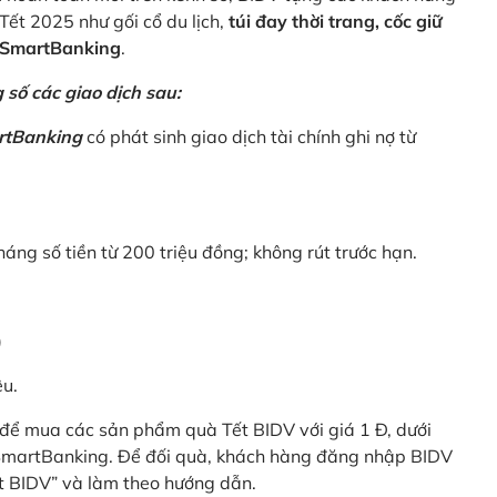
Tết 2025 như gối cổ du lịch,
túi đay thời trang, cốc giữ
V SmartBanking
.
số các giao dịch sau:
rtBanking
có phát sinh giao dịch tài chính ghi nợ từ
háng số tiền từ 200 triệu đồng; không rút trước hạn.
)
êu.
để mua các sản phẩm quà Tết BIDV với giá 1 Đ, dưới
 SmartBanking. Để đối quà, khách hàng đăng nhập BIDV
t BIDV” và làm theo hướng dẫn.