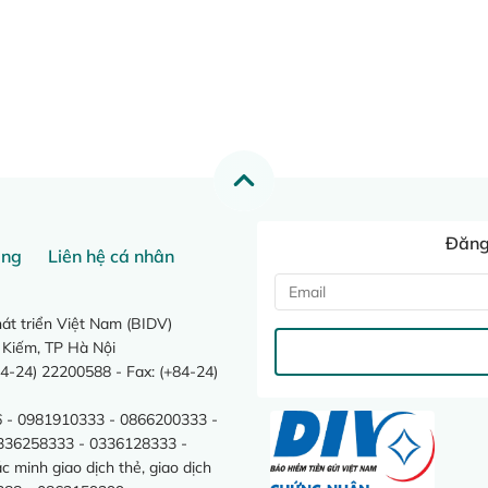
Đăng 
ang
Liên hệ cá nhân
t triển Việt Nam (BIDV)
 Kiếm, TP Hà Nội
4-24) 22200588 - Fax: (+84-24)
 - 0981910333 - 0866200333 -
0336258333 - 0336128333 -
minh giao dịch thẻ, giao dịch