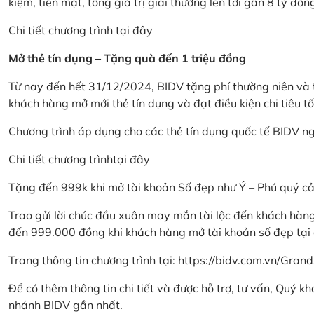
kiệm, tiền mặt, tổng giá trị giải thưởng lên tới gần 8 tỷ đồn
Chi tiết chương trình
tại đây
Mở thẻ tín dụng – Tặng quà đến 1 triệu đồng
Từ nay đến hết 31/12/2024, BIDV tặng phí thường niên và t
khách hàng mở mới thẻ tín dụng và đạt điều kiện chi tiêu tố
Chương trình áp dụng cho các thẻ tín dụng quốc tế BIDV n
Chi tiết chương trình
tại đây
Tặng đến 999k khi mở tài khoản Số đẹp như Ý – Phú quý c
Trao gửi lời chúc đầu xuân may mắn tài lộc đến khách hà
đến 999.000 đồng khi khách hàng mở tài khoản số đẹp tại
Trang thông tin chương trình tại:
https://bidv.com.vn/Grand
Để có thêm thông tin chi tiết và được hỗ trợ, tư vấn, Quý 
nhánh BIDV gần nhất.