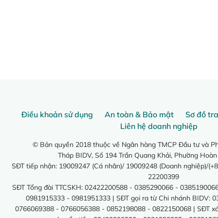
Điều khoản sử dụng
An toàn & Bảo mật
Sơ đồ tr
Liên hệ doanh nghiệp
© Bản quyền 2018 thuộc về Ngân hàng TMCP Đầu tư và Phá
Tháp BIDV, Số 194 Trần Quang Khải, Phường Hoàn
SĐT tiếp nhận: 19009247 (Cá nhân)/ 19009248 (Doanh nghiệp)/(+8
22200399
SĐT Tổng đài TTCSKH: 02422200588 - 0385290066 - 0385190066
0981915333 - 0981951333 | SĐT gọi ra từ Chi nhánh BIDV: 
0766069388 - 0766056388 - 0852198088 - 0822150068 | SĐT xác 