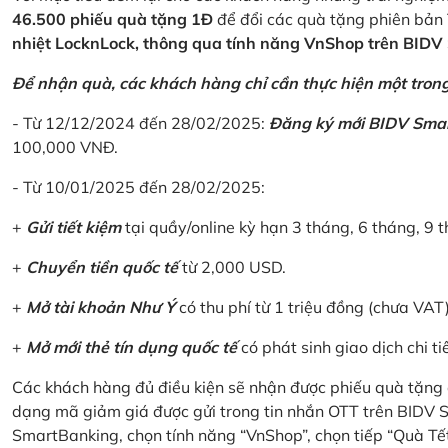
46.500 phiếu quà tặng 1Đ
để đổi các quà tặng phiên bản 
nhiệt LocknLock, thông qua tính năng VnShop trên BID
Để nhận quà, các khách hàng chỉ cần thực hiện một trong 
- Từ 12/12/2024 đến 28/02/2025:
Đăng ký mới BIDV Sma
100,000 VNĐ.
- Từ 10/01/2025 đến 28/02/2025:
+
Gửi tiết kiệm
tại quầy/online kỳ hạn 3 tháng, 6 tháng, 9 t
+
Chuyển tiền quốc tế
từ 2,000 USD.
+
Mở tài khoản Như Ý
có thu phí từ 1 triệu đồng (chưa VAT
+
Mở mới thẻ tín dụng quốc tế
có phát sinh giao dịch chi ti
Các khách hàng đủ điều kiện sẽ nhận được phiếu quà tặng 
dạng mã giảm giá được gửi trong tin nhắn OTT trên BIDV
SmartBanking, chọn tính năng “VnShop”, chọn tiếp “Quà Tế