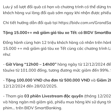
Lưu ý số lượt đổi quà có hạn và chương trình có thể dừng t
khách hàng vui lòng đổi quà sớm ngay khi nhận được phiế
Chi tiết hướng dẫn đổi quà tại
https://bidv.com.vn/GrandSa
Tặng 15.000++ mã giảm giá tàu xe Tết: có BIDV SmartBa
Đồng hành cùng hơn 12 triệu khách hàng cá nhân trên hành
15.000 ++ mã giảm giá tàu xe Tết cùng các chương trình L
như:
-
Giờ Vàng “12h00 – 14h00”
hàng ngày từ 12/12/2024 đến
tàu/xe từ 101.000 đồng, tương đương mức giảm đến 99%. 
-
Tặng 100.000 VND cho đơn từ 500.000 VND
và
Giảm 
12/12/2024 đến 28/02/2025.
- Tham gia
03 phiên Livestream độc quyền
(tháng 12/202
và hàng ngàn mã giảm giá, phiếu mua hàng khi sử dụng tí
phim… trên BIDV SmartBanking.