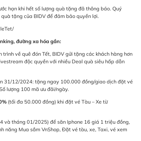
rước hạn khi hết số lượng quà tặng đã thông báo. Quý
u quà tặng của BIDV để đảm bảo quyền lợi.
leTet/
nking, đường xa hóa gần:
 trình về quê đón Tết, BIDV gửi tặng các khách hàng hơn
ivestream độc quyền với nhiều Deal quà siêu hấp dẫn
 31/12/2024: tặng ngay 100.000 đồng/giao dịch đặt vé
Số lượng 100 mã ưu đãi/ngày.
20%
(tối đa 50.000 đồng) khi đặt vé Tàu – Xe từ
4 và tháng 01/2025) để săn Iphone 16 giá 1 triệu đồng,
nh năng Mua sắm VnShop, Đặt vé tàu, xe, Taxi, vé xem