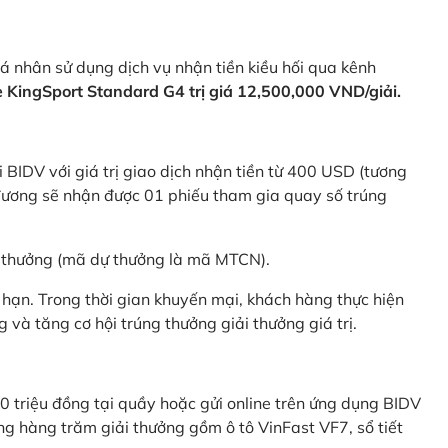
 nhân sử dụng dịch vụ nhận tiền kiều hối qua kênh
KingSport Standard G4 trị giá 12,500,000 VND/giải.
 BIDV với giá trị giao dịch nhận tiền từ 400 USD (tương
ương sẽ nhận được 01 phiếu tham gia quay số trúng
ự thưởng (mã dự thưởng là mã MTCN).
hạn. Trong thời gian khuyến mại, khách hàng thực hiện
và tăng cơ hội trúng thưởng giải thưởng giá trị.
0 triệu đồng tại quầy hoặc gửi online trên ứng dụng BIDV
g hàng trăm giải thưởng gồm ô tô VinFast VF7, sổ tiết