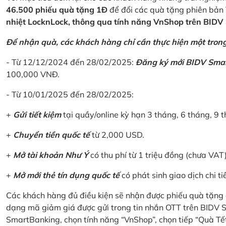
46.500 phiếu quà tặng 1Đ
để đổi các quà tặng phiên bản 
nhiệt LocknLock, thông qua tính năng VnShop trên BID
Để nhận quà, các khách hàng chỉ cần thực hiện một trong 
- Từ 12/12/2024 đến 28/02/2025:
Đăng ký mới BIDV Sma
100,000 VNĐ.
- Từ 10/01/2025 đến 28/02/2025:
+
Gửi tiết kiệm
tại quầy/online kỳ hạn 3 tháng, 6 tháng, 9 t
+
Chuyển tiền quốc tế
từ 2,000 USD.
+
Mở tài khoản Như Ý
có thu phí từ 1 triệu đồng (chưa VAT
+
Mở mới thẻ tín dụng quốc tế
có phát sinh giao dịch chi ti
Các khách hàng đủ điều kiện sẽ nhận được phiếu quà tặng 
dạng mã giảm giá được gửi trong tin nhắn OTT trên BIDV
SmartBanking, chọn tính năng “VnShop”, chọn tiếp “Quà Tế