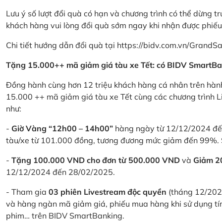
Lưu ý số lượt đổi quà có hạn và chương trình có thể dừng t
khách hàng vui lòng đổi quà sớm ngay khi nhận được phiế
Chi tiết hướng dẫn đổi quà tại
https://bidv.com.vn/GrandSa
Tặng 15.000++ mã giảm giá tàu xe Tết: có BIDV SmartBa
Đồng hành cùng hơn 12 triệu khách hàng cá nhân trên hành
15.000 ++ mã giảm giá tàu xe Tết cùng các chương trình L
như:
-
Giờ Vàng “12h00 – 14h00”
hàng ngày từ 12/12/2024 đến
tàu/xe từ 101.000 đồng, tương đương mức giảm đến 99%. 
-
Tặng 100.000 VND cho đơn từ 500.000 VND
và
Giảm 
12/12/2024 đến 28/02/2025.
- Tham gia
03 phiên Livestream độc quyền
(tháng 12/202
và hàng ngàn mã giảm giá, phiếu mua hàng khi sử dụng tí
phim… trên BIDV SmartBanking.