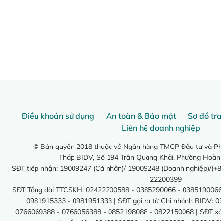
Điều khoản sử dụng
An toàn & Bảo mật
Sơ đồ tr
Liên hệ doanh nghiệp
© Bản quyền 2018 thuộc về Ngân hàng TMCP Đầu tư và Phá
Tháp BIDV, Số 194 Trần Quang Khải, Phường Hoàn
SĐT tiếp nhận: 19009247 (Cá nhân)/ 19009248 (Doanh nghiệp)/(+8
22200399
SĐT Tổng đài TTCSKH: 02422200588 - 0385290066 - 0385190066
0981915333 - 0981951333 | SĐT gọi ra từ Chi nhánh BIDV: 
0766069388 - 0766056388 - 0852198088 - 0822150068 | SĐT xác 