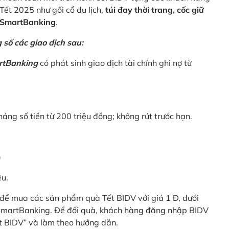
Tết 2025 như gối cổ du lịch,
túi đay thời trang, cốc giữ
V SmartBanking
.
số các giao dịch sau:
rtBanking
có phát sinh giao dịch tài chính ghi nợ từ
háng số tiền từ 200 triệu đồng; không rút trước hạn.
)
êu.
để mua các sản phẩm quà Tết BIDV với giá 1 Đ, dưới
 SmartBanking. Để đối quà, khách hàng đăng nhập BIDV
t BIDV” và làm theo hướng dẫn.