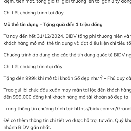
kiệm, tiền mặt, tổng giá trị giải thưởng lên tới gần 8 tỷ đồn
Chi tiết chương trình
tại đây
Mở thẻ tín dụng – Tặng quà đến 1 triệu đồng
Từ nay đến hết 31/12/2024, BIDV tặng phí thường niên và t
khách hàng mở mới thẻ tín dụng và đạt điều kiện chi tiêu tố
Chương trình áp dụng cho các thẻ tín dụng quốc tế BIDV n
Chi tiết chương trình
tại đây
Tặng đến 999k khi mở tài khoản Số đẹp như Ý – Phú quý c
Trao gửi lời chúc đầu xuân may mắn tài lộc đến khách hà
đến 999.000 đồng khi khách hàng mở tài khoản số đẹp tại
Trang thông tin chương trình tại:
https://bidv.com.vn/Grand
Để có thêm thông tin chi tiết và được hỗ trợ, tư vấn, Quý 
nhánh BIDV gần nhất.