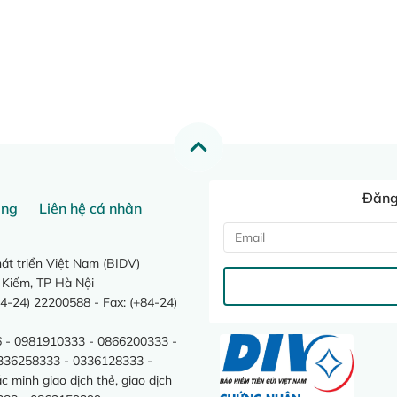
Đăng 
ang
Liên hệ cá nhân
t triển Việt Nam (BIDV)
 Kiếm, TP Hà Nội
4-24) 22200588 - Fax: (+84-24)
 - 0981910333 - 0866200333 -
0336258333 - 0336128333 -
minh giao dịch thẻ, giao dịch