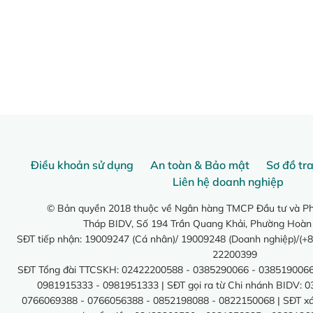
Điều khoản sử dụng
An toàn & Bảo mật
Sơ đồ tr
Liên hệ doanh nghiệp
© Bản quyền 2018 thuộc về Ngân hàng TMCP Đầu tư và Phá
Tháp BIDV, Số 194 Trần Quang Khải, Phường Hoàn
SĐT tiếp nhận: 19009247 (Cá nhân)/ 19009248 (Doanh nghiệp)/(+8
22200399
SĐT Tổng đài TTCSKH: 02422200588 - 0385290066 - 0385190066
0981915333 - 0981951333 | SĐT gọi ra từ Chi nhánh BIDV: 
0766069388 - 0766056388 - 0852198088 - 0822150068 | SĐT xác 