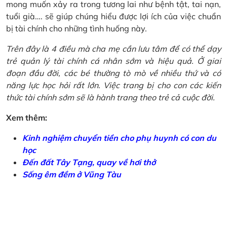
mong muốn xảy ra trong tương lai như bệnh tật, tai nạn,
tuổi già…. sẽ giúp chúng hiểu được lợi ích của việc chuẩn
bị tài chính cho những tình huống này.
Trên đây là 4 điều mà cha mẹ cần lưu tâm để có thể dạy
trẻ quản lý tài chính cá nhân sớm và hiệu quả. Ở giai
đoạn đầu đời, các bé thường tò mò về nhiều thứ và có
năng lực học hỏi rất lớn. Việc trang bị cho con các kiến
thức tài chính sớm sẽ là hành trang theo trẻ cả cuộc đời.
Xem thêm:
Kinh nghiệm chuyển tiền cho phụ huynh có con du
học
Đến đất Tây Tạng, quay về hơi thở
Sống êm đềm ở Vũng Tàu