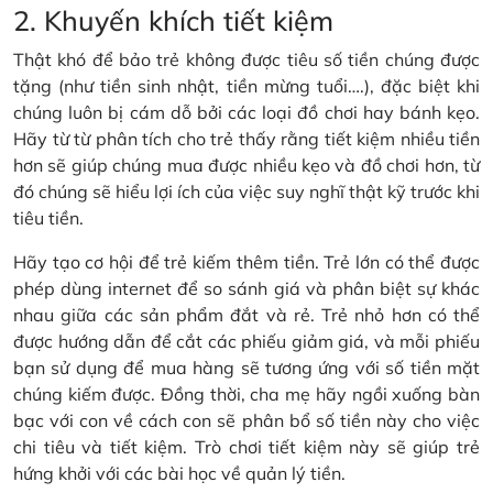
2. Khuyến khích tiết kiệm
Thật khó để bảo trẻ không được tiêu số tiền chúng được
tặng (như tiền sinh nhật, tiền mừng tuổi….), đặc biệt khi
chúng luôn bị cám dỗ bởi các loại đồ chơi hay bánh kẹo.
Hãy từ từ phân tích cho trẻ thấy rằng tiết kiệm nhiều tiền
hơn sẽ giúp chúng mua được nhiều kẹo và đồ chơi hơn, từ
đó chúng sẽ hiểu lợi ích của việc suy nghĩ thật kỹ trước khi
tiêu tiền.
Hãy tạo cơ hội để trẻ kiếm thêm tiền. Trẻ lớn có thể được
phép dùng internet để so sánh giá và phân biệt sự khác
nhau giữa các sản phẩm đắt và rẻ. Trẻ nhỏ hơn có thể
được hướng dẫn để cắt các phiếu giảm giá, và mỗi phiếu
bạn sử dụng để mua hàng sẽ tương ứng với số tiền mặt
chúng kiếm được. Đồng thời, cha mẹ hãy ngồi xuống bàn
bạc với con về cách con sẽ phân bổ số tiền này cho việc
chi tiêu và tiết kiệm. Trò chơi tiết kiệm này sẽ giúp trẻ
hứng khởi với các bài học về quản lý tiền.