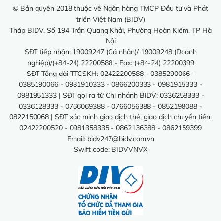
© Bản quyền 2018 thuộc về Ngân hàng TMCP Đầu tư và Phát
triển Việt Nam (BIDV)
Tháp BIDV, Số 194 Trần Quang Khải, Phường Hoàn Kiếm, TP Hà
Nội
SĐT tiếp nhận: 19009247 (Cá nhân)/ 19009248 (Doanh
nghiệp)/(+84-24) 22200588 - Fax: (+84-24) 22200399
SĐT Tổng đài TTCSKH: 02422200588 - 0385290066 -
0385190066 - 0981910333 - 0866200333 - 0981915333 -
0981951333 | SĐT gọi ra từ Chi nhánh BIDV: 0336258333 -
0336128333 - 0766069388 - 0766056388 - 0852198088 -
0822150068 | SĐT xác minh giao dịch thẻ, giao dịch chuyển tiền:
02422200520 - 0981358335 - 0862136388 - 0862159399
Email:
bidv247@bidv.com.vn
Swift code: BIDVVNVX