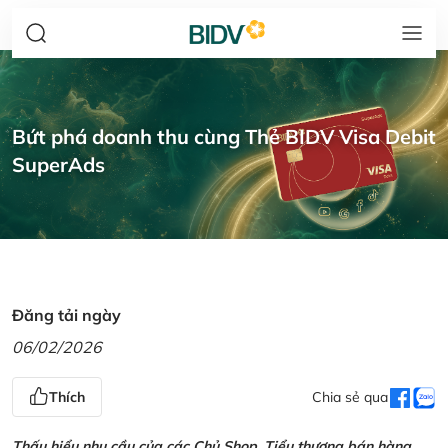
Bứt phá doanh thu cùng Thẻ BIDV Visa Debit
SuperAds
Đăng tải ngày
06/02/2026
Thích
Chia sẻ qua
Thấu hiểu nhu cầu của các Chủ Shop, Tiểu thương bán hàng