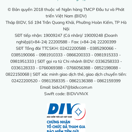
© Bản quyền 2018 thuộc về Ngân hàng TMCP Đầu tư và Phát
triển Việt Nam (BIDV)
Tháp BIDV, Số 194 Trần Quang Khải, Phường Hoàn Kiếm, TP Hà
Nội
SĐT tiếp nhận: 19009247 (Cá nhân)/ 19009248 (Doanh
nghiệp)/(+84-24) 22200588 - Fax: (+84-24) 22200399
SĐT Tổng đài TTCSKH: 02422200588 - 0385290066 -
0385190066 - 0981910333 - 0866200333 - 0981915333 -
0981951333 | SĐT gọi ra từ Chi nhánh BIDV: 0336258333 -
0336128333 - 0766069388 - 0766056388 - 0852198088 -
0822150068 | SĐT xác minh giao dịch thẻ, giao dịch chuyển tiền:
02422200520 - 0981358335 - 0862136388 - 0862159399
Email:
bidv247@bidv.com.vn
Swift code: BIDVVNVX