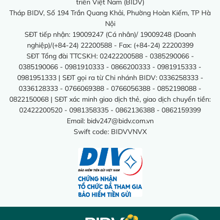
triển Việt Nam (BIDV)
Tháp BIDV, Số 194 Trần Quang Khải, Phường Hoàn Kiếm, TP Hà
Nội
SĐT tiếp nhận: 19009247 (Cá nhân)/ 19009248 (Doanh
nghiệp)/(+84-24) 22200588 - Fax: (+84-24) 22200399
SĐT Tổng đài TTCSKH: 02422200588 - 0385290066 -
0385190066 - 0981910333 - 0866200333 - 0981915333 -
0981951333 | SĐT gọi ra từ Chi nhánh BIDV: 0336258333 -
0336128333 - 0766069388 - 0766056388 - 0852198088 -
0822150068 | SĐT xác minh giao dịch thẻ, giao dịch chuyển tiền:
02422200520 - 0981358335 - 0862136388 - 0862159399
Email:
bidv247@bidv.com.vn
Swift code: BIDVVNVX