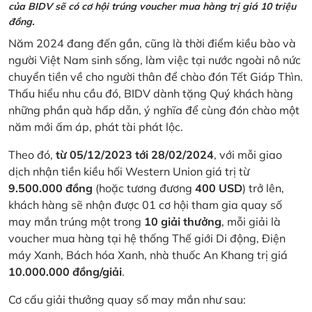
của BIDV sẽ có cơ hội trúng voucher mua hàng trị giá 10 triệu
đồng.
Năm 2024 đang đến gần, cũng là thời điểm kiều bào và
người Việt Nam sinh sống, làm việc tại nước ngoài nô nức
chuyển tiền về cho người thân để chào đón Tết Giáp Thìn.
Thấu hiểu nhu cầu đó, BIDV dành tặng Quý khách hàng
những phần quà hấp dẫn, ý nghĩa để cùng đón chào một
năm mới ấm áp, phát tài phát lộc.
Theo đó,
từ 05/12/2023 tới 28/02/2024
, với mỗi giao
dịch nhận tiền kiều hối Western Union giá trị từ
9.500.000 đồng
(hoặc tương đương
400 USD
) trở lên,
khách hàng sẽ nhận được 01 cơ hội tham gia quay số
may mắn trúng một trong
10 giải thưởng
, mỗi giải là
voucher mua hàng tại hệ thống Thế giới Di động, Điện
máy Xanh, Bách hóa Xanh, nhà thuốc An Khang trị giá
10.000.000 đồng/giải
.
Cơ cấu giải thưởng quay số may mắn như sau: