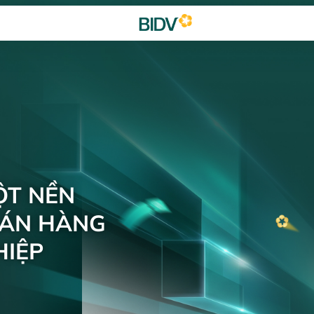
ỘT NỀN
BÁN HÀNG
IỆP