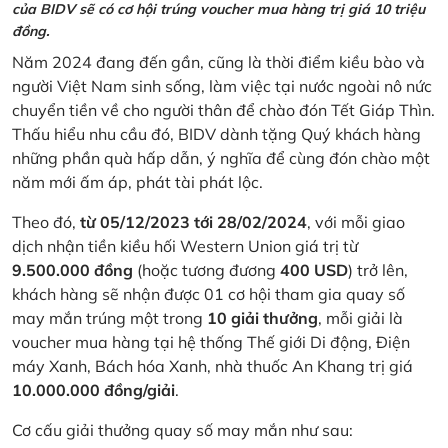
của BIDV sẽ có cơ hội trúng voucher mua hàng trị giá 10 triệu
đồng.
Năm 2024 đang đến gần, cũng là thời điểm kiều bào và
người Việt Nam sinh sống, làm việc tại nước ngoài nô nức
chuyển tiền về cho người thân để chào đón Tết Giáp Thìn.
Thấu hiểu nhu cầu đó, BIDV dành tặng Quý khách hàng
những phần quà hấp dẫn, ý nghĩa để cùng đón chào một
năm mới ấm áp, phát tài phát lộc.
Theo đó,
từ 05/12/2023 tới 28/02/2024
, với mỗi giao
dịch nhận tiền kiều hối Western Union giá trị từ
9.500.000 đồng
(hoặc tương đương
400 USD
) trở lên,
khách hàng sẽ nhận được 01 cơ hội tham gia quay số
may mắn trúng một trong
10 giải thưởng
, mỗi giải là
voucher mua hàng tại hệ thống Thế giới Di động, Điện
máy Xanh, Bách hóa Xanh, nhà thuốc An Khang trị giá
10.000.000 đồng/giải
.
Cơ cấu giải thưởng quay số may mắn như sau: