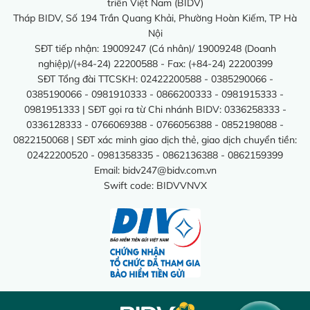
triển Việt Nam (BIDV)
Tháp BIDV, Số 194 Trần Quang Khải, Phường Hoàn Kiếm, TP Hà
Nội
SĐT tiếp nhận: 19009247 (Cá nhân)/ 19009248 (Doanh
nghiệp)/(+84-24) 22200588 - Fax: (+84-24) 22200399
SĐT Tổng đài TTCSKH: 02422200588 - 0385290066 -
0385190066 - 0981910333 - 0866200333 - 0981915333 -
0981951333 | SĐT gọi ra từ Chi nhánh BIDV: 0336258333 -
0336128333 - 0766069388 - 0766056388 - 0852198088 -
0822150068 | SĐT xác minh giao dịch thẻ, giao dịch chuyển tiền:
02422200520 - 0981358335 - 0862136388 - 0862159399
Email:
bidv247@bidv.com.vn
Swift code: BIDVVNVX