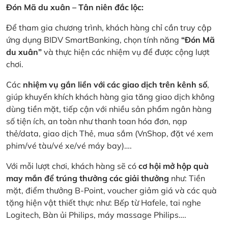
Đón Mã du xuân – Tân niên đắc lộc:
Để tham gia chương trình, khách hàng chỉ cần truy cập
ứng dụng BIDV SmartBanking, chọn tính năng
“Đón Mã
du xuân”
và thực hiện các nhiệm vụ để được cộng lượt
chơi.
Các
nhiệm vụ gắn liền với các giao dịch trên kênh số
,
giúp khuyến khích khách hàng gia tăng giao dịch không
dùng tiền mặt, tiếp cận với nhiều sản phẩm ngân hàng
số tiện ích, an toàn như thanh toan hóa đơn, nạp
thẻ/data, giao dịch Thẻ, mua sắm (VnShop, đặt vé xem
phim/vé tàu/vé xe/vé máy bay)….
Với mỗi lượt chơi, khách hàng sẽ có
cơ hội mở hộp quà
may mắn để trúng thưởng các giải thưởng
như: Tiền
mặt, điểm thưởng B-Point, voucher giảm giá và các quà
tặng hiện vật thiết thực như: Bếp từ Hafele, tai nghe
Logitech, Bàn ủi Philips, máy massage Philips….