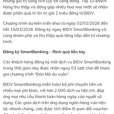
những giá trị sống tích cực tới cộng đồng. Top 10 khách
hàng thu thập và đóng góp nhiều hoa mai nhất sẽ nhận
được phần quà tri ân trị giá 2 triệu đồng từ BIDV.
Chương trình dự kiến triển khai từ ngày 02/02/2026 đến
hết 15/03/2026. Đăng ký ngay BIDV SmartBanking và
cùng khám phá và thu thập quà tặng hấp dẫn từ chương
trình.
Đăng ký SmartBanking – Rinh quà liền tay
Các khách hàng đăng ký mới dịch vụ BIDV SmartBanking
trong thời gian này được nhận ngay 03 lượt chơi để tham
gia chương trình “Đón Mã du xuân”.
BIDV SmartBanking miễn toàn bộ phí chuyển tiền và
nhiều loại phí khác, với hơn 2.000 dịch vụ tiện ích, đáp
ứng mọi nhu cầu thanh toán hàng ngày của người sử
dụng. Các giao dịch trên ứng dụng ngân hàng vừa tiện
lợi, nhanh chóng, vừa được tích điểm B-poin đổi voucher