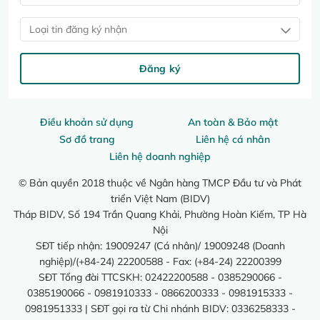
Loại tin đăng ký nhận
Đăng ký
Điều khoản sử dụng
An toàn & Bảo mật
Sơ đồ trang
Liên hệ cá nhân
Liên hệ doanh nghiệp
© Bản quyền 2018 thuộc về Ngân hàng TMCP Đầu tư và Phát
triển Việt Nam (BIDV)
Tháp BIDV, Số 194 Trần Quang Khải, Phường Hoàn Kiếm, TP Hà
Nội
SĐT tiếp nhận: 19009247 (Cá nhân)/ 19009248 (Doanh
nghiệp)/(+84-24) 22200588 - Fax: (+84-24) 22200399
SĐT Tổng đài TTCSKH: 02422200588 - 0385290066 -
0385190066 - 0981910333 - 0866200333 - 0981915333 -
0981951333 | SĐT gọi ra từ Chi nhánh BIDV: 0336258333 -