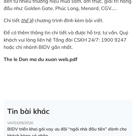
đến từ nhiều thương hiệu mua sắm, ẩm thực, giải trí hàng
đầu như: Golden Gate, Phúc Long, Menard, CGV…..
Chi tiết
thể lệ
chương trình đính kèm bài viết.
Để có thêm thông tin chi tiết và được hỗ trợ, tư vấn, Quý
khách vui lòng liên hệ Tổng đài CSKH 24/7: 1900 9247
hoặc chi nhánh BIDV gần nhất.
The le Don ma du xuan web.pdf
Tin bài khác
VAY
01/06/2026
BIDV triển khai gói vay ưu đãi “ngôi nhà đầu tiên” dành cho
khách hàng cá nhân