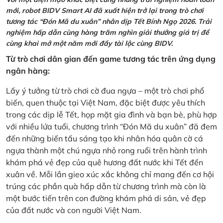
mới, robot BIDV Smart AI đã xuất hiện trở lại trong trò chơi
tương tác “Đón Mã du xuân” nhân dịp Tết Bính Ngọ 2026. Trải
nghiệm hấp dẫn cùng hàng trăm nghìn giải thưởng giá trị để
cùng khai mở một năm mới đầy tài lộc cùng BIDV.
Từ trò chơi dân gian đến game tương tác trên ứng dụng
ngân hàng:
Lấy ý tưởng từ trò chơi cờ đua ngựa – một trò chơi phổ
biến, quen thuộc tại Việt Nam, đặc biệt được yêu thích
trong các dịp lễ Tết, họp mặt gia đình và bạn bè, phù hợp
với nhiều lứa tuổi, chương trình “Đón Mã du xuân” đã đem
đến những biến tấu sáng tạo khi nhân hóa quân cờ cá
ngựa thành một chú ngựa nhỏ rong ruổi trên hành trình
khám phá vẻ đẹp của quê hương đất nước khi Tết đến
xuân về. Mỗi lần gieo xúc xắc không chỉ mang đến cơ hội
trúng các phần quà hấp dẫn từ chương trình mà còn là
một bước tiến trên con đường khám phá di sản, vẻ đẹp
của đất nước và con người Việt Nam.