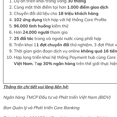
Dự án triển khai trong vòng
30 tháng
Cùng một thời điểm tại hơn
1.000 điểm giao dịch
Chuyển đổi dữ liệu cho
18 triệu khách hàng
102 ứng dụng
tích hợp với hệ thống Core Profile
96.000 tình huống
kiểm thử
Hơn
24.000 người
tham gia
25 đối tác
trong và ngoài nước cùng phối hợp
Triển khai 1
1 đợt chuyển đổi
thử nghiệm, 3 đợt Pilot 
Thời gian gián đoạn dịch vụ online
không quá 16 tiế
Hợp long triển khai hệ thống Payment hub cùng Core 
Việt Nam
, T
op 30% ngân hàng
trên thế giới thực hi
Thông tin chi tiết vui lòng liên hệ:
Ngân hàng TMCP Đầu tư và Phát triển Việt Nam (BIDV)
Ban Quản lý và Phát triển Core Banking