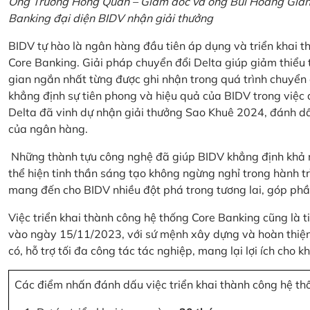
Ông Trương Hồng Quân – Giám đốc và ông Bùi Hoàng Giang
Banking đại diện BIDV nhận giải thưởng
BIDV tự hào là ngân hàng đầu tiên áp dụng và triển khai 
Core Banking. Giải pháp chuyển đổi Delta giúp giảm thiểu t
gian ngắn nhất từng được ghi nhận trong quá trình chuyển
khẳng định sự tiên phong và hiệu quả của BIDV trong việc
Delta đã vinh dự nhận giải thưởng Sao Khuê 2024, đánh dấ
của ngân hàng.
Những thành tựu công nghệ đã giúp BIDV khẳng định khả nă
thể hiện tinh thần sáng tạo không ngừng nghỉ trong hành tr
mang đến cho BIDV nhiều đột phá trong tương lai, góp phầ
Việc triển khai thành công hệ thống Core Banking cũng là 
vào ngày 15/11/2023, với sứ mệnh xây dựng và hoàn thiện 
có, hỗ trợ tối đa công tác tác nghiệp, mang lại lợi ích cho
Các điểm nhấn đánh dấu việc triển khai thành công hệ th