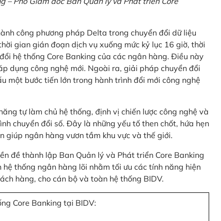
 – Phó Giám đốc Ban Quản lý và Phát triển Core
thành công phương pháp Delta trong chuyển đổi dữ liệu
hời gian gián đoạn dịch vụ xuống mức kỷ lục 16 giờ, thời
 đổi hệ thống Core Banking của các ngân hàng. Điều này
 áp dụng công nghệ mới. Ngoài ra, giải pháp chuyển đổi
u một bước tiến lớn trong hành trình đổi mới công nghệ
ng tự làm chủ hệ thống, định vị chiến lược công nghệ và
ình chuyển đổi số. Đây là những yếu tố then chốt, hứa hẹn
n giúp ngân hàng vươn tầm khu vực và thế giới.
tiền đề thành lập Ban Quản lý và Phát triển Core Banking
hệ thống ngân hàng lõi nhằm tối ưu các tính năng hiện
 khách hàng, cho cán bộ và toàn hệ thống BIDV.
ống Core Banking tại BIDV: