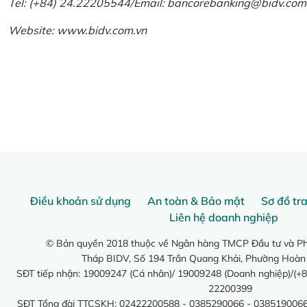
Tel: (+84) 24.22205544/Email: bancorebanking@bidv.com
Website:
www.bidv.com.vn
Điều khoản sử dụng
An toàn & Bảo mật
Sơ đồ tr
Liên hệ doanh nghiệp
© Bản quyền 2018 thuộc về Ngân hàng TMCP Đầu tư và Phá
Tháp BIDV, Số 194 Trần Quang Khải, Phường Hoàn
SĐT tiếp nhận: 19009247 (Cá nhân)/ 19009248 (Doanh nghiệp)/(+8
22200399
SĐT Tổng đài TTCSKH: 02422200588 - 0385290066 - 0385190066