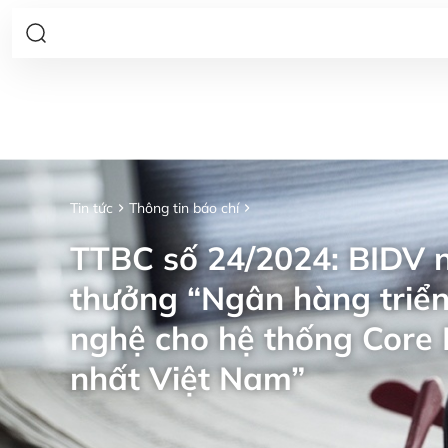
Tin tức
Thông tin báo chí
TTBC số 24/2024: BIDV n
thưởng “Ngân hàng triển
nghệ cho hệ thống Core 
nhất Việt Nam”