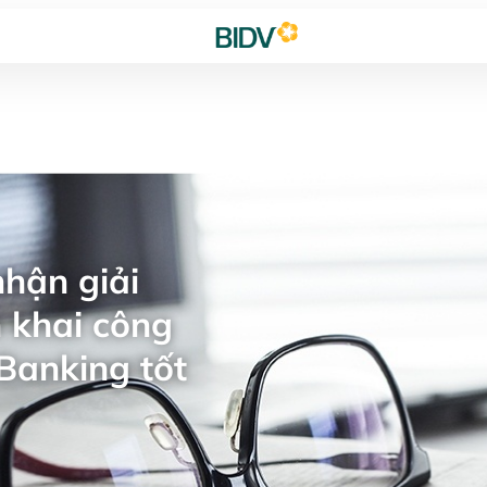
hận giải
 khai công
Banking tốt